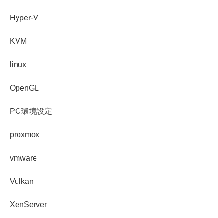
Hyper-V
KVM
linux
OpenGL
PC環境設定
proxmox
vmware
Vulkan
XenServer