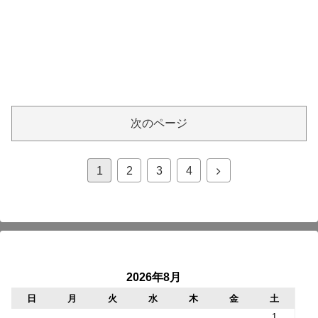
次のページ
次
1
2
3
4
へ
2026年8月
日
月
火
水
木
金
土
1