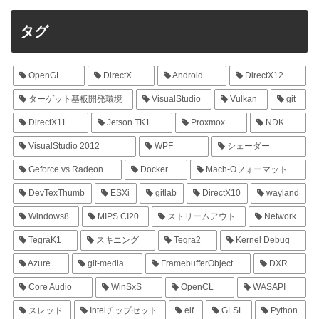
タグ
OpenGL
DirectX
Android
DirectX12
ターゲット基板開発環境
VisualStudio
Vulkan
git
DirectX11
Jetson TK1
Proxmox
NDK
VisualStudio 2012
WPF
シェーダー
Geforce vs Radeon
Docker
Mach-Oフォーマット
DevTexThumb
ESXi
gitlab
DirectX10
wayland
Windows8
MIPS CI20
ストリームアウト
Network
TegraK1
スキニング
Tegra2
Kernel Debug
Azure
git-media
FramebufferObject
DXR
Core Audio
WinSxS
OpenCL
WASAPI
スレッド
Intelチップセット
elf
GLSL
Python