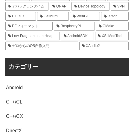
デバッグランタイム
QNAP
Device Topology
VPN
C++/CX
Caliburn
WebGL
jetson
PEフォーマット
RaspberryPI
CMake
Low-Fragmentation Heap
AndroidSDK
XSI ModTool
ゼロからのOS自作入門
XAudio2
カテゴリー
Android
C++/CLI
C++/CX
DirectX