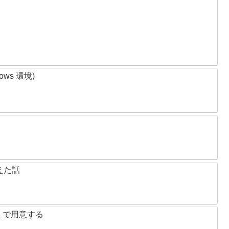
ows 環境)
使えた話
ea で用意する