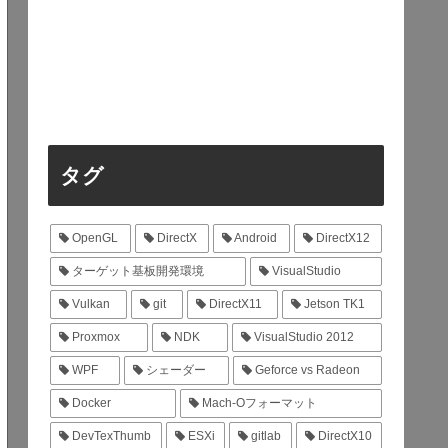
タグ
OpenGL
DirectX
Android
DirectX12
ターゲット基板開発環境
VisualStudio
Vulkan
git
DirectX11
Jetson TK1
Proxmox
NDK
VisualStudio 2012
WPF
シェーダー
Geforce vs Radeon
Docker
Mach-Oフォーマット
DevTexThumb
ESXi
gitlab
DirectX10