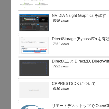
NVIDIA Nsight Graphics を試す
8949 views
DirectStorage (BypassI/O) 
7331 views
DirectX11 と Direct2D, Direc
7222 views
CPPRESTSDK について
6130 views
リモートデスクトップで OpenG