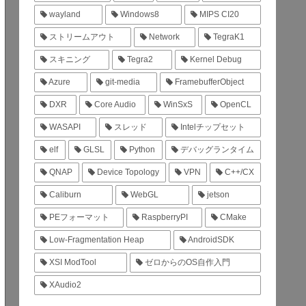
wayland
Windows8
MIPS CI20
ストリームアウト
Network
TegraK1
スキニング
Tegra2
Kernel Debug
Azure
git-media
FramebufferObject
DXR
Core Audio
WinSxS
OpenCL
WASAPI
スレッド
Intelチップセット
elf
GLSL
Python
デバッグランタイム
QNAP
Device Topology
VPN
C++/CX
Caliburn
WebGL
jetson
PEフォーマット
RaspberryPI
CMake
Low-Fragmentation Heap
AndroidSDK
XSI ModTool
ゼロからのOS自作入門
XAudio2