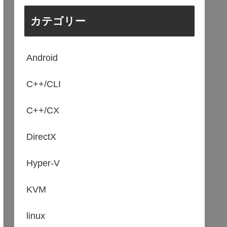
カテゴリー
Android
C++/CLI
C++/CX
DirectX
Hyper-V
KVM
linux