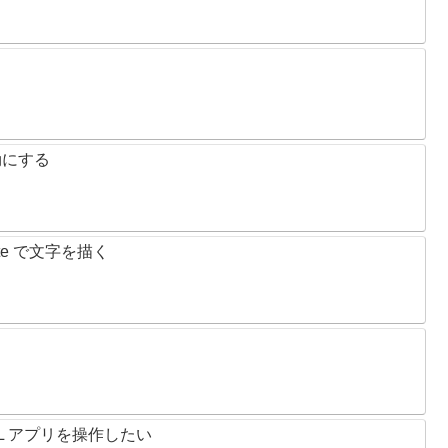
を有効にする
tWrite で文字を描く
L アプリを操作したい