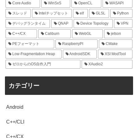
Core Audio
WinSxS
OpenCL
WASAPI
スレッド
Intelチップセット
elf
GLSL
Python
デバッグランタイム
QNAP
Device Topology
VPN
C++/CX
Caliburn
WebGL
jetson
PEフォーマット
RaspberryPI
CMake
Low-Fragmentation Heap
AndroidSDK
XSI ModTool
ゼロからのOS自作入門
XAudio2
カテゴリー
Android
C++/CLI
C++/CX