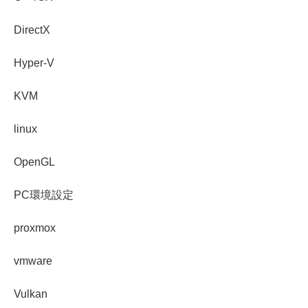
DirectX
Hyper-V
KVM
linux
OpenGL
PC環境設定
proxmox
vmware
Vulkan