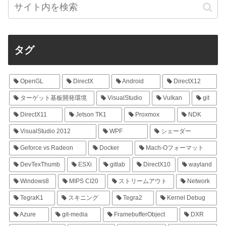
タグ
OpenGL
DirectX
Android
DirectX12
ターゲット基板開発環境
VisualStudio
Vulkan
git
DirectX11
Jetson TK1
Proxmox
NDK
VisualStudio 2012
WPF
シェーダー
Geforce vs Radeon
Docker
Mach-Oフォーマット
DevTexThumb
ESXi
gitlab
DirectX10
wayland
Windows8
MIPS CI20
ストリームアウト
Network
TegraK1
スキニング
Tegra2
Kernel Debug
Azure
git-media
FramebufferObject
DXR