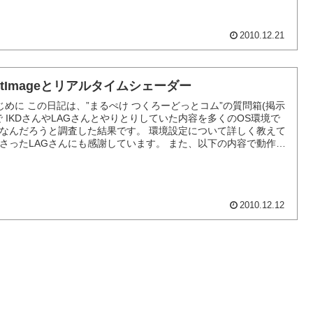
2010.12.21
oftImageとリアルタイムシェーダー
じめに この日記は、”まるぺけ つくろーどっとコム”の質問箱(掲示
で IKDさんやLAGさんとやりとりしていた内容を多くのOS環境で
なんだろうと調査した結果です。 環境設定について詳しく教えて
さったLAGさんにも感謝しています。 また、以下の内容で動作確
使ったシェーダーファイルもまた LAGさんが掲示板上で提供して
たものを使用しており...
2010.12.12