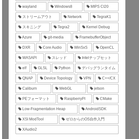
wayland
Windows8
MIPS CI20
ストリームアウト
Network
TegraK1
スキニング
Tegra2
Kernel Debug
Azure
git-media
FramebufferObject
DXR
Core Audio
WinSxS
OpenCL
WASAPI
スレッド
Intelチップセット
elf
GLSL
Python
デバッグランタイム
QNAP
Device Topology
VPN
C++/CX
Caliburn
WebGL
jetson
PEフォーマット
RaspberryPI
CMake
Low-Fragmentation Heap
AndroidSDK
XSI ModTool
ゼロからのOS自作入門
XAudio2