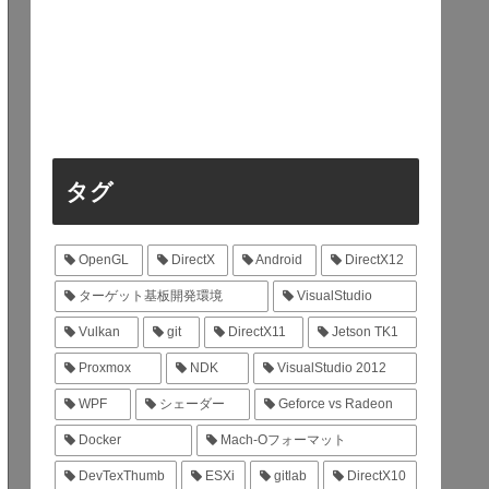
タグ
OpenGL
DirectX
Android
DirectX12
ターゲット基板開発環境
VisualStudio
Vulkan
git
DirectX11
Jetson TK1
Proxmox
NDK
VisualStudio 2012
WPF
シェーダー
Geforce vs Radeon
Docker
Mach-Oフォーマット
DevTexThumb
ESXi
gitlab
DirectX10