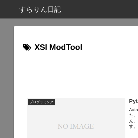
すらりん日記
XSI ModTool
Py
プログラミング
Aut
た。
ん。
す。
明しま