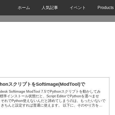
ホーム
人気記事
イベント
Products
thonスクリプトをSoftimage(ModTool)で
odesk Softimage ModTool 7.5でPythonスクリプトを動かしてみ
標準インストール状態だと、Script EditorでPythonを選べませ
 それでPython使えないんだと諦めてしまうのは、もったいないで
 きちんと設定すれば普通に使えます。 以下に、そのやり方を説
す。 ■通常状態 ScriptEditorを...