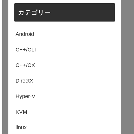
カテゴリー
Android
C++/CLI
C++/CX
DirectX
Hyper-V
KVM
linux