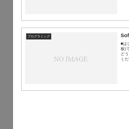
S
プログラミング
■は
板)
どう
くだ
認に
くれ