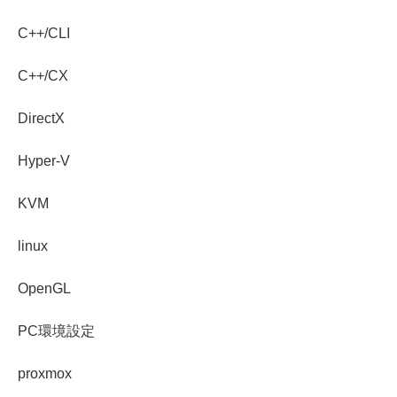
C++/CLI
C++/CX
DirectX
Hyper-V
KVM
linux
OpenGL
PC環境設定
proxmox