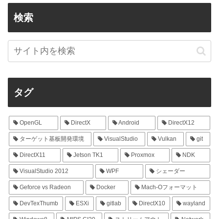
検索
タグ
OpenGL
DirectX
Android
DirectX12
ターゲット基板開発環境
VisualStudio
Vulkan
git
DirectX11
Jetson TK1
Proxmox
NDK
VisualStudio 2012
WPF
シェーダー
Geforce vs Radeon
Docker
Mach-Oフォーマット
DevTexThumb
ESXi
gitlab
DirectX10
wayland