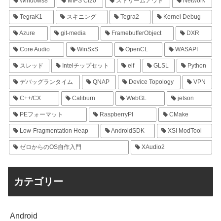
Windows8
MIPS CI20
ストリームアウト
Network
TegraK1
スキニング
Tegra2
Kernel Debug
Azure
git-media
FramebufferObject
DXR
Core Audio
WinSxS
OpenCL
WASAPI
スレッド
Intelチップセット
elf
GLSL
Python
デバッグランタイム
QNAP
Device Topology
VPN
C++/CX
Caliburn
WebGL
jetson
PEフォーマット
RaspberryPI
CMake
Low-Fragmentation Heap
AndroidSDK
XSI ModTool
ゼロからのOS自作入門
XAudio2
カテゴリー
Android