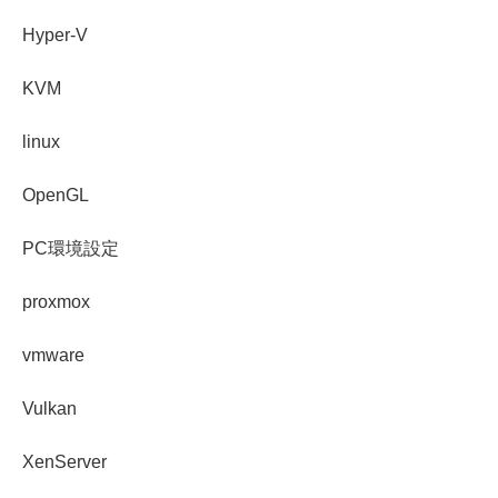
Hyper-V
KVM
linux
OpenGL
PC環境設定
proxmox
vmware
Vulkan
XenServer