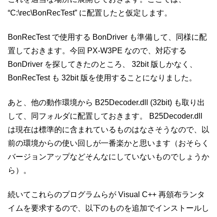
“C:\rec\BonRecTest” に配置したと仮定します。
BonRecTest で使用する BonDriver も準備して、同様に配
置しておきます。今回 PX-W3PE なので、対応する
BonDriver を探してきたのところ、 32bit 版しかなく、
BonRecTest も 32bit 版を使用することになりました。
あと、他の動作環境から B25Decoder.dll (32bit) も取り出
して、同フォルダに配置しておきます。 B25Decoder.dll
は現在は標準的に含まれているものはなさそうなので、以
前の環境からの使い回しが一番楽かと思います（おそらく
バージョンアップなどそんなにしていないものでしょうか
ら）。
続いてこれらのプログラムらが Visual C++ 再頒布ランタ
イムを要求するので、以下のものを追加でインストールし