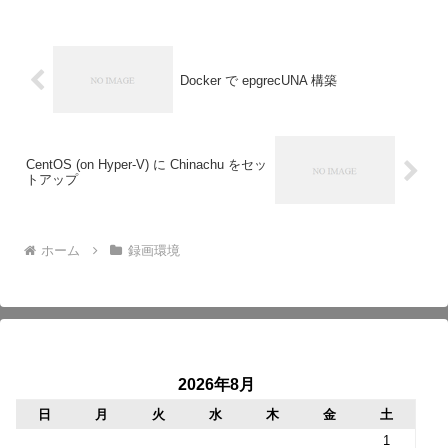
Docker で epgrecUNA 構築
CentOS (on Hyper-V) に Chinachu をセッ
トアップ
ホーム
録画環境
2026年8月
日
月
火
水
木
金
土
1