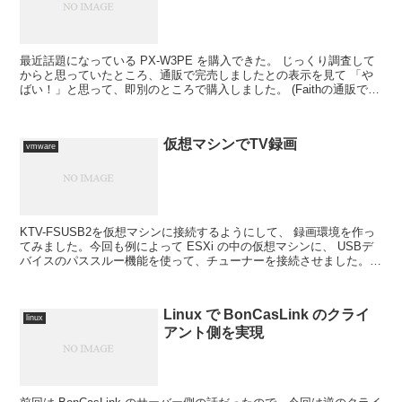
最近話題になっている PX-W3PE を購入できた。 じっくり調査して
からと思っていたところ、通販で完売しましたとの表示を見て 「や
ばい！」と思って、即別のところで購入しました。 (Faithの通販で購
入。でも 1/20現在では既に在庫無し...
仮想マシンでTV録画
vmware
KTV-FSUSB2を仮想マシンに接続するようにして、 録画環境を作っ
てみました。今回も例によって ESXi の中の仮想マシンに、 USBデ
バイスのパススルー機能を使って、チューナーを接続させました。
KTV-FSUSB2をamazonでも...
Linux で BonCasLink のクライ
linux
アント側を実現