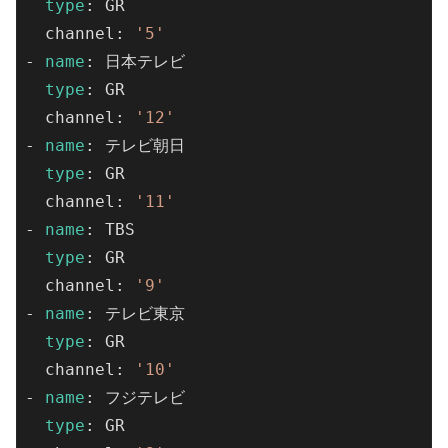
type
: GR

  channel: 
'5'
- 
name
: 日本テレビ

type
: GR

  channel: 
'12'
- 
name
: テレビ朝日

type
: GR

  channel: 
'11'
- 
name
: TBS

type
: GR

  channel: 
'9'
- 
name
: テレビ東京

type
: GR

  channel: 
'10'
- 
name
: フジテレビ

type
: GR
