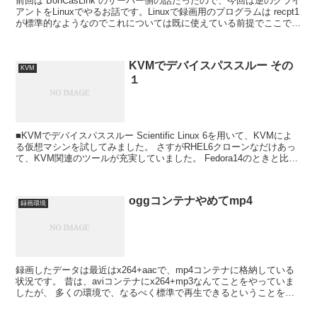
前回は BonCasLink のサーバー側の話だったので、今回は逆のクライ
アントをLinuxでやるお話です。Linuxで録画用のプログラムは recpt1
が標準的なようなのでこれについては既に使えている前提でここでは
話を進めていきます。 ...
KVMでデバイスパススルー その
KVM
１
■KVMでデバイスパススルー Scientific Linux 6を用いて、KVMによ
る仮想マシンを試してみました。 さすがRHEL6クローンなだけあっ
て、KVM関連のツールが充実していました。 Fedora14のときと比較
してGoodだっ...
oggコンテナやめてmp4
録画環境
録画したデータは最近はx264+aacで、mp4コンテナに格納している
状況です。 昔は、aviコンテナにx264+mp3なんてことをやっていま
したが、 多くの環境で、なるべく標準で再生できるということを考
えるとmp4に統一していこうかと思っ...