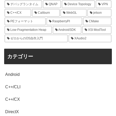
デバッグランタイム
QNAP
Device Topology
VPN
C++/CX
Caliburn
WebGL
jetson
PEフォーマット
RaspberryPI
CMake
Low-Fragmentation Heap
AndroidSDK
XSI ModTool
ゼロからのOS自作入門
XAudio2
カテゴリー
Android
C++/CLI
C++/CX
DirectX