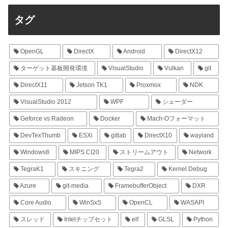
タグ
OpenGL
DirectX
Android
DirectX12
ターゲット基板開発環境
VisualStudio
Vulkan
git
DirectX11
Jetson TK1
Proxmox
NDK
VisualStudio 2012
WPF
シェーダー
Geforce vs Radeon
Docker
Mach-Oフォーマット
DevTexThumb
ESXi
gitlab
DirectX10
wayland
Windows8
MIPS CI20
ストリームアウト
Network
TegraK1
スキニング
Tegra2
Kernel Debug
Azure
git-media
FramebufferObject
DXR
Core Audio
WinSxS
OpenCL
WASAPI
スレッド
Intelチップセット
elf
GLSL
Python