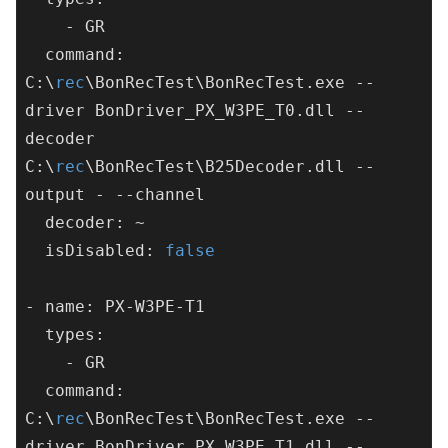
    - GR

  command: 
C:\
rec
\BonRecTest\
BonRecTest
.
exe --
driver 
BonDriver_PX_W3PE_T0
.
dll --
decoder 
C:\
rec
\BonRecTest\
B25Decoder
.
dll --
output - --channel 

  decoder: ~

  isDisabled: 
false
- name: PX-W3PE-T1

  types:

    - GR

  command: 
C:\
rec
\BonRecTest\
BonRecTest
.
exe --
driver 
BonDriver_PX_W3PE_T1
.
dll --