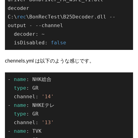
decoder 
C:\
rec
\BonRecTest\
B25Decoder
.
dll --
output - --channel 

  decoder: ~

  isDisabled: 
false
chennels.yml は以下のような感じです。
- 
name
: NHK総合

type
: GR

  channel: 
'14'
- 
name
: NHKEテレ

type
: GR

  channel: 
'13'
- 
name
: TVK
