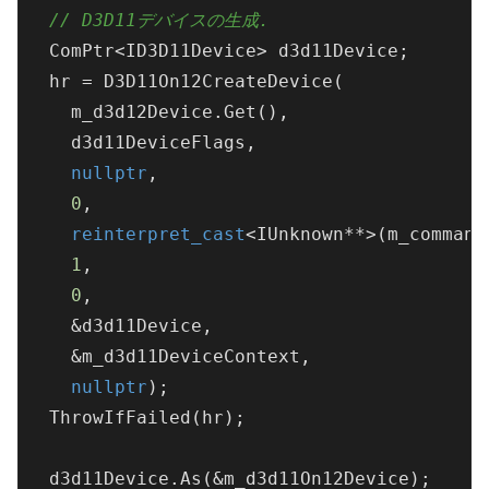
// D3D11デバイスの生成.
  ComPtr<ID3D11Device> d3d11Device;

  hr = D3D11On12CreateDevice(

    m_d3d12Device.Get(),

    d3d11DeviceFlags,

nullptr
,

0
,

reinterpret_cast
<IUnknown**>(m_command
1
,

0
,

    &d3d11Device,

    &m_d3d11DeviceContext,

nullptr
);

  ThrowIfFailed(hr);

  d3d11Device.As(&m_d3d11On12Device);
