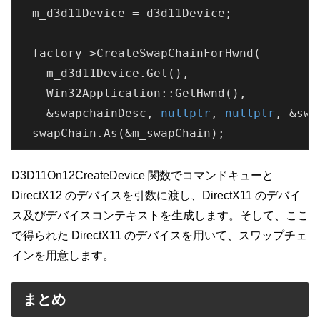
  m_d3d11Device = d3d11Device;

  factory->CreateSwapChainForHwnd(

    m_d3d11Device.Get(),

    Win32Application::GetHwnd(),

    &swapchainDesc, 
nullptr
, 
nullptr
, &swa
D3D11On12CreateDevice 関数でコマンドキューと
DirectX12 のデバイスを引数に渡し、DirectX11 のデバイ
ス及びデバイスコンテキストを生成します。そして、ここ
で得られた DirectX11 のデバイスを用いて、スワップチェ
インを用意します。
まとめ