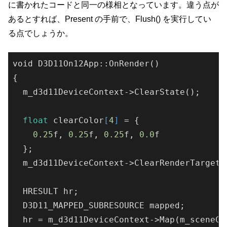
に書かれたコードと同一の様相となっています。違う点が
あるとすれば、Present の手前で、Flush() を実行してい
る点でしょうか。
void D3D11On12App::
OnRender()
{

  m_d3d11DeviceContext->
ClearState()
;

float
 clearColor
[
4
]
 = {

0.25
f, 
0.25
f, 
0.25
f, 
0.0
f

  };

  m_d3d11DeviceContext->
ClearRenderTargetV
  HRESULT hr;

  D3D11_MAPPED_SUBRESOURCE mapped;

  hr = m_d3d11DeviceContext->
Map(
m_sceneCB