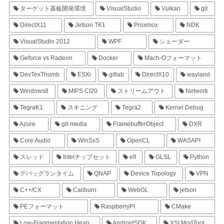
ターゲット基板開発環境
VisualStudio
Vulkan
git
DirectX11
Jetson TK1
Proxmox
NDK
VisualStudio 2012
WPF
シェーダー
Geforce vs Radeon
Docker
Mach-Oフォーマット
DevTexThumb
ESXi
gitlab
DirectX10
wayland
Windows8
MIPS CI20
ストリームアウト
Network
TegraK1
スキニング
Tegra2
Kernel Debug
Azure
git-media
FramebufferObject
DXR
Core Audio
WinSxS
OpenCL
WASAPI
スレッド
Intelチップセット
elf
GLSL
Python
デバッグランタイム
QNAP
Device Topology
VPN
C++/CX
Caliburn
WebGL
jetson
PEフォーマット
RaspberryPI
CMake
Low-Fragmentation Heap
AndroidSDK
XSI ModTool