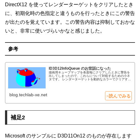
DirectX12 を使ってレンダーターゲットをクリアしたとき
に、初期化時の色指定と違うものを行ったときにこの警告
が出たのを覚えています。この警告内容は抑制しておかな
いと、非常に使いづらいかなと感じました。
参考
ID3D12InfoQueue のお世話になった
描画用キューブマップを各面毎にクリアしたときに警告を
出してしまったので、これらについて対処するための小ネ
タです。 レンダーターゲットを動的なカラーでクリアする
と警告 レンダーターゲットを任意のカラーでクリアすると
ワーニングが発生します。レンダーターゲット生成時に指
定したカラー値（デプス値）と違ったものでクリア処理を
呼ぶと、パフォーマンスの観点から怒られるよう...
blog.techlab-xe.net
補足2
Microsoft のサンプルに D3D11On12 のものが存在します