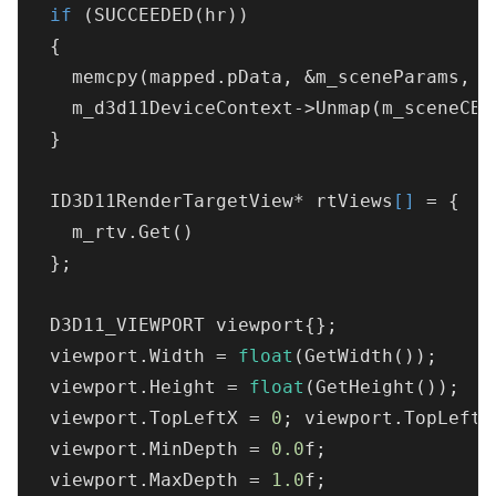
if
 (
SUCCEEDED(
hr
)
)

  {

    memcpy(mapped.pData, &m_sceneParams, s
    m_d3d11DeviceContext->
Unmap(
m_sceneCB
.
  }

  ID3D11RenderTargetView* rtViews
[]
 = {

    m_rtv.
Get()
  };

  D3D11_VIEWPORT viewport{};

  viewport.Width = 
float
(
GetWidth()
);

  viewport.Height = 
float
(
GetHeight()
);

  viewport.TopLeftX = 
0
; viewport.TopLeftY
  viewport.MinDepth = 
0.0
f;

  viewport.MaxDepth = 
1.0
f;
