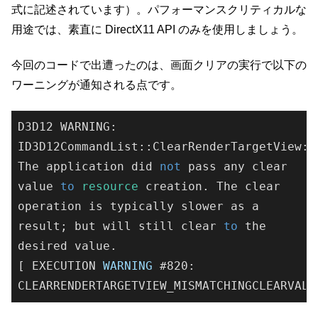
式に記述されています）。パフォーマンスクリティカルな
用途では、素直に DirectX11 API のみを使用しましょう。
今回のコードで出遭ったのは、画面クリアの実行で以下の
ワーニングが通知される点です。
D3D12 WARNING: 
ID3D12CommandList::ClearRenderTargetView:
The application did 
not
 pass any clear 
value 
to
 resource 
creation. The clear 
operation is typically slower as a 
result; but will still clear 
to
 the 
desired value.
[ EXECUTION 
WARNING
 #820: 
CLEARRENDERTARGETVIEW_MISMATCHINGCLEARVALU