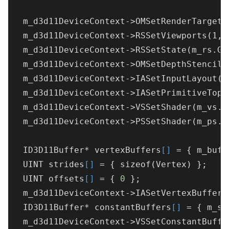
  m_d3d11DeviceContext->
OMSetRenderTargets
  m_d3d11DeviceContext->
RSSetViewports(1, 
  m_d3d11DeviceContext->
RSSetState(
m_rs
.Ge
  m_d3d11DeviceContext->
OMSetDepthStencilS
  m_d3d11DeviceContext->
IASetInputLayout(
m
  m_d3d11DeviceContext->
IASetPrimitiveTopo
  m_d3d11DeviceContext->
VSSetShader(
m_vs
.G
  m_d3d11DeviceContext->
PSSetShader(
m_ps
.G
  ID3D11Buffer* vertexBuffers
[]
 = { m_buff
  UINT strides
[]
 = { sizeof(Vertex) };

  UINT offsets
[]
 = { 
0
 };

  m_d3d11DeviceContext->
IASetVertexBuffers
  ID3D11Buffer* constantBuffers
[]
 = { m_sc
  m_d3d11DeviceContext->
VSSetConstantBuffe