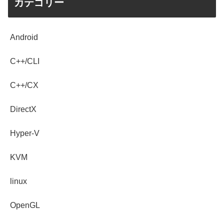
カテゴリー
Android
C++/CLI
C++/CX
DirectX
Hyper-V
KVM
linux
OpenGL