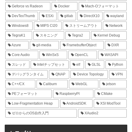
Geforce vs Radeon
Docker
Mach-Oフォーマット
DevTexThumb
ESXi
gitlab
DirectX10
wayland
Windows8
MIPS CI20
ストリームアウト
Network
TegraK1
スキニング
Tegra2
Kernel Debug
Azure
git-media
FramebufferObject
DXR
Core Audio
WinSxS
OpenCL
WASAPI
スレッド
Intelチップセット
elf
GLSL
Python
デバッグランタイム
QNAP
Device Topology
VPN
C++/CX
Caliburn
WebGL
jetson
PEフォーマット
RaspberryPI
CMake
Low-Fragmentation Heap
AndroidSDK
XSI ModTool
ゼロからのOS自作入門
XAudio2