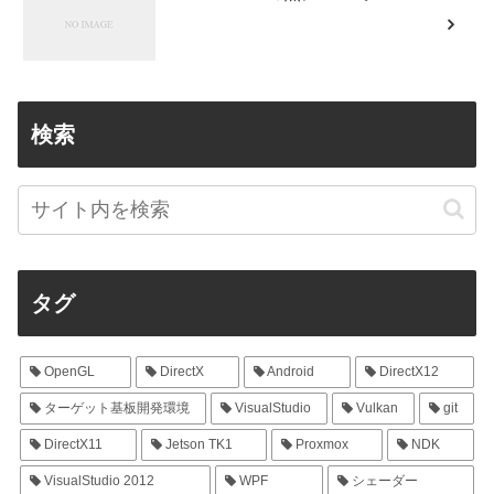
検索
タグ
OpenGL
DirectX
Android
DirectX12
ターゲット基板開発環境
VisualStudio
Vulkan
git
DirectX11
Jetson TK1
Proxmox
NDK
VisualStudio 2012
WPF
シェーダー