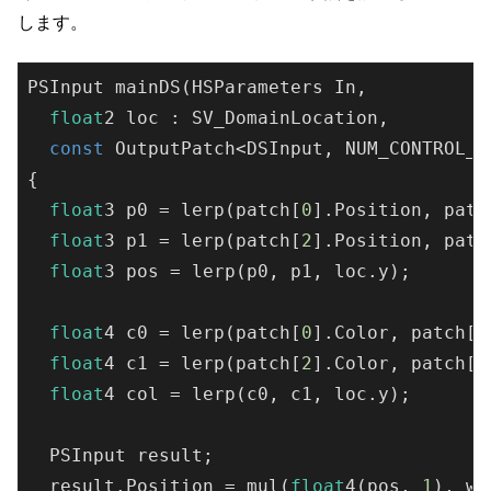
します。
PSInput mainDS(HSParameters In,

float
2 loc : SV_DomainLocation,

const
 OutputPatch<DSInput, NUM_CONTROL_PO
{

float
3 p0 = lerp(patch[
0
].Position, patc
float
3 p1 = lerp(patch[
2
].Position, patc
float
3 pos = lerp(p0, p1, loc.y);

float
4 c0 = lerp(patch[
0
].Color, patch[
1
float
4 c1 = lerp(patch[
2
].Color, patch[
3
float
4 col = lerp(c0, c1, loc.y);

  PSInput result;

  result.Position = mul(
float
4(pos, 
1
), wo