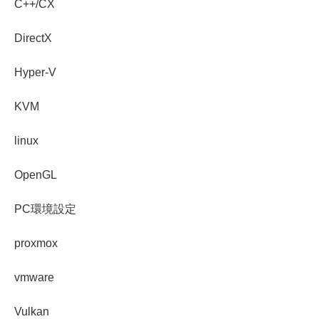
C++/CX
DirectX
Hyper-V
KVM
linux
OpenGL
PC環境設定
proxmox
vmware
Vulkan