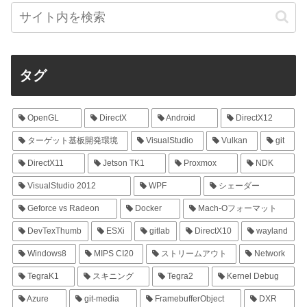
タグ
OpenGL
DirectX
Android
DirectX12
ターゲット基板開発環境
VisualStudio
Vulkan
git
DirectX11
Jetson TK1
Proxmox
NDK
VisualStudio 2012
WPF
シェーダー
Geforce vs Radeon
Docker
Mach-Oフォーマット
DevTexThumb
ESXi
gitlab
DirectX10
wayland
Windows8
MIPS CI20
ストリームアウト
Network
TegraK1
スキニング
Tegra2
Kernel Debug
Azure
git-media
FramebufferObject
DXR