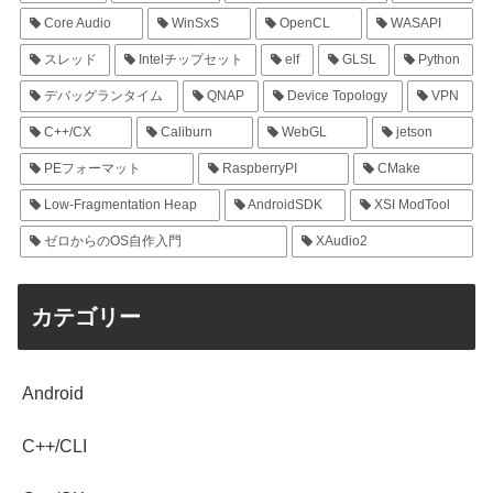
Core Audio
WinSxS
OpenCL
WASAPI
スレッド
Intelチップセット
elf
GLSL
Python
デバッグランタイム
QNAP
Device Topology
VPN
C++/CX
Caliburn
WebGL
jetson
PEフォーマット
RaspberryPI
CMake
Low-Fragmentation Heap
AndroidSDK
XSI ModTool
ゼロからのOS自作入門
XAudio2
カテゴリー
Android
C++/CLI