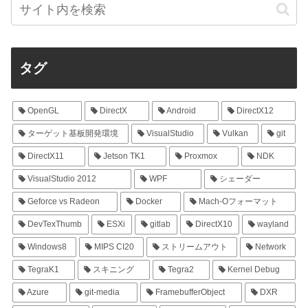
タグ
OpenGL
DirectX
Android
DirectX12
ターゲット基板開発環境
VisualStudio
Vulkan
git
DirectX11
Jetson TK1
Proxmox
NDK
VisualStudio 2012
WPF
シェーダー
Geforce vs Radeon
Docker
Mach-Oフォーマット
DevTexThumb
ESXi
gitlab
DirectX10
wayland
Windows8
MIPS CI20
ストリームアウト
Network
TegraK1
スキニング
Tegra2
Kernel Debug
Azure
git-media
FramebufferObject
DXR