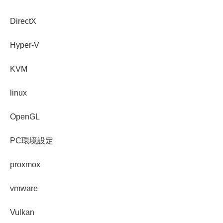
DirectX
Hyper-V
KVM
linux
OpenGL
PC環境設定
proxmox
vmware
Vulkan