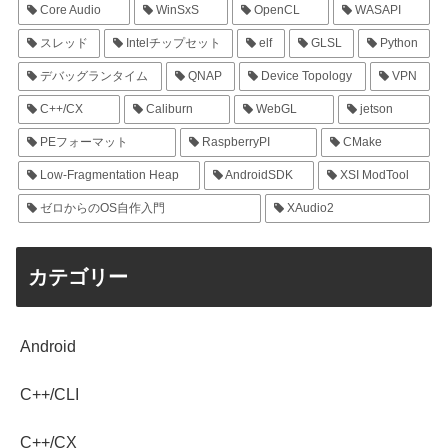
Core Audio
WinSxS
OpenCL
WASAPI
スレッド
Intelチップセット
elf
GLSL
Python
デバッグランタイム
QNAP
Device Topology
VPN
C++/CX
Caliburn
WebGL
jetson
PEフォーマット
RaspberryPI
CMake
Low-Fragmentation Heap
AndroidSDK
XSI ModTool
ゼロからのOS自作入門
XAudio2
カテゴリー
Android
C++/CLI
C++/CX