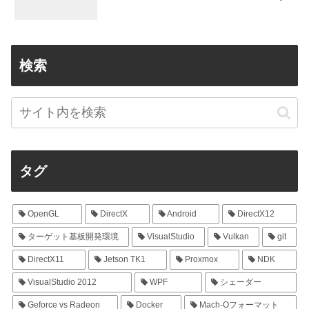
検索
タグ
OpenGL
DirectX
Android
DirectX12
ターゲット基板開発環境
VisualStudio
Vulkan
git
DirectX11
Jetson TK1
Proxmox
NDK
VisualStudio 2012
WPF
シェーダー
Geforce vs Radeon
Docker
Mach-Oフォーマット