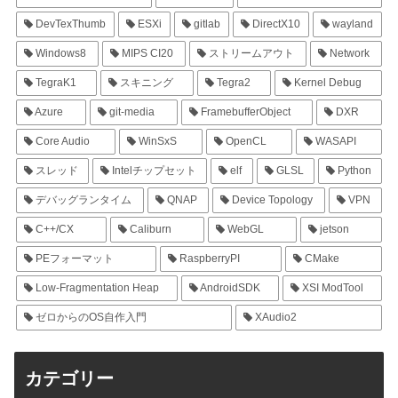
DevTexThumb
ESXi
gitlab
DirectX10
wayland
Windows8
MIPS CI20
ストリームアウト
Network
TegraK1
スキニング
Tegra2
Kernel Debug
Azure
git-media
FramebufferObject
DXR
Core Audio
WinSxS
OpenCL
WASAPI
スレッド
Intelチップセット
elf
GLSL
Python
デバッグランタイム
QNAP
Device Topology
VPN
C++/CX
Caliburn
WebGL
jetson
PEフォーマット
RaspberryPI
CMake
Low-Fragmentation Heap
AndroidSDK
XSI ModTool
ゼロからのOS自作入門
XAudio2
カテゴリー