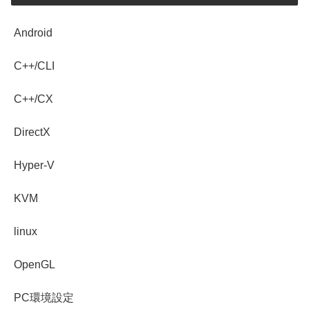
Android
C++/CLI
C++/CX
DirectX
Hyper-V
KVM
linux
OpenGL
PC環境設定