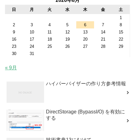
2026年8月
日
月
火
水
木
金
土
1
2
3
4
5
6
7
8
9
10
11
12
13
14
15
16
17
18
19
20
21
22
23
24
25
26
27
28
29
30
31
« 9月
ハイパーバイザーの作り方参考情報
DirectStorage (BypassI/O) を有効に
する
技術書典13にむけて