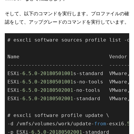
そして、以下のコマンドを実行します。プロファイルの確
認をして、アップグレードのコマンドを実行しています。
# esxcli software sources profile list -d 
Name                              Vendor  
--------------------------------  --------
ESXi
-6.5
.0
-20180501001
s-standard  VMware, 
ESXi
-6.5
.0
-20180501001
s-no-tools  VMware, 
ESXi
-6.5
.0
-20180502001
-no-tools   VMware, 
ESXi
-6.5
.0
-20180502001
-standard   VMware, 
# esxcli software profile update \ 

-d /vmfs/volumes/work/update-
from
-esxi6
.5
-
-p ESXi
-6.5
.0
-20180502001