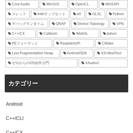
Core Audio
WinSxS
OpenCL
WASAPI
スレッド
Intelチップセット
elf
GLSL
Python
デバッグランタイム
QNAP
Device Topology
VPN
C++/CX
Caliburn
WebGL
jetson
PEフォーマット
RaspberryPI
CMake
Low-Fragmentation Heap
AndroidSDK
XSI ModTool
ゼロからのOS自作入門
XAudio2
カテゴリー
Android
C++/CLI
C++/CX