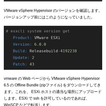
VMware vSphere Hypervisor のバージョンを確認します。
バージョンアップ前にはこのようになっていました。
# esxcli system version get
   Product:
   Version:
6.0
.0
   Build:
 Releasebuild
-4192238
   Update:
2
   Patch:
43
vmware の Web ページから VMware vSphere Hypervisor
6.5 の Offline Bundle (zipファイル) をダウンロードしてき
ます。これを、 ESXi ホストの適当な場所にアップロード
します。ESXi で ssh を許可しているのであれば、
WinSCP などで転送します。