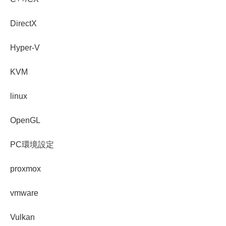
DirectX
Hyper-V
KVM
linux
OpenGL
PC環境設定
proxmox
vmware
Vulkan