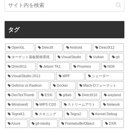
タグ
OpenGL
DirectX
Android
DirectX12
ターゲット基板開発環境
VisualStudio
Vulkan
git
DirectX11
Jetson TK1
Proxmox
NDK
VisualStudio 2012
WPF
シェーダー
Geforce vs Radeon
Docker
Mach-Oフォーマット
DevTexThumb
ESXi
gitlab
DirectX10
wayland
Windows8
MIPS CI20
ストリームアウト
Network
TegraK1
スキニング
Tegra2
Kernel Debug
Azure
git-media
FramebufferObject
DXR