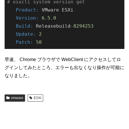
# esxcli system version get
   Product:
   Version:
6.5
.0
   Build:
 Releasebuild
-8294253
   Update:
2
   Patch:
50
早速、 Chrome ブラウザで WebClient にアクセスしてロ
グインしてみたところ、エラーも出なくなり操作が可能に
なりました。
vmware
ESXi