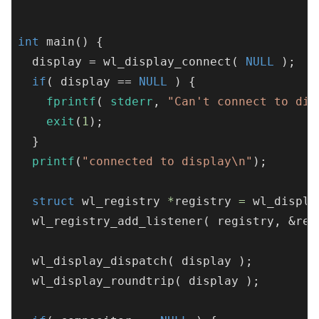
int
main
()
{

  display = wl_display_connect( 
NULL
 );

if
( display == 
NULL
 ) {

fprintf
( 
stderr
, 
"Can't connect to dis
exit
(
1
);

  }

printf
(
"connected to display\n"
);

struct
wl_registry
 *
registry
 = 
wl_displa
  wl_registry_add_listener( registry, &reg
  wl_display_dispatch( display );

  wl_display_roundtrip( display );
