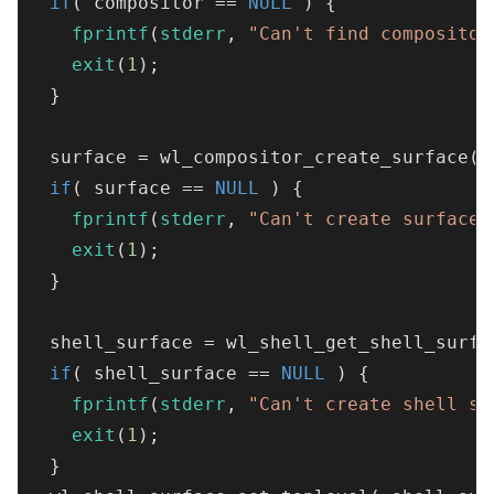
if
( compositor == 
NULL
 ) {

fprintf
(
stderr
, 
"Can't find compositor
exit
(
1
);

  }

  surface = wl_compositor_create_surface( c
if
( surface == 
NULL
 ) {

fprintf
(
stderr
, 
"Can't create surface\
exit
(
1
);

  }

  shell_surface = wl_shell_get_shell_surfa
if
( shell_surface == 
NULL
 ) {

fprintf
(
stderr
, 
"Can't create shell su
exit
(
1
);

  }
