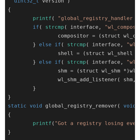
uint32_t
 version )
{

printf
( 
"global_registry_handler %
if
( 
strcmp
( interface, 
"wl_composi
		compositor = (struct wl_
	} 
else
if
( 
strcmp
( interface, 
"wl_
		shell = (struct wl_shell
	} 
else
if
( 
strcmp
( interface, 
"wl_
		shm = (struct wl_shm *)wl
		wl_shm_add_listener( shm,
	}

static
void
global_registry_remover
( 
void
 
{

printf
(
"Got a registry losing even
}
