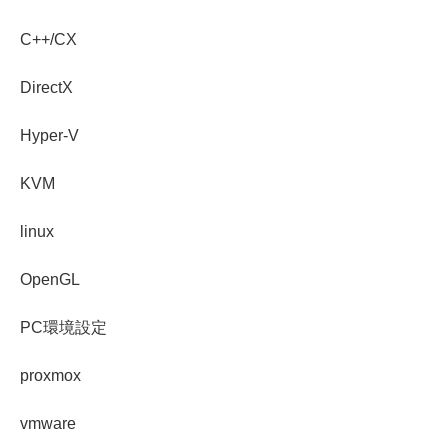
C++/CX
DirectX
Hyper-V
KVM
linux
OpenGL
PC環境設定
proxmox
vmware