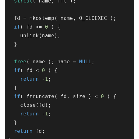
strcat
( name, fmt );

  fd = mkostemp( name, O_CLOEXEC );

if
( fd >= 
0
 ) {

    unlink(name);

  }

free
( name ); name = 
NULL
;

if
( fd < 
0
 ) {

return
-1
;

  }

if
( ftruncate( fd, size ) < 
0
 ) {

    close(fd);

return
-1
;

  }

return
 fd;
