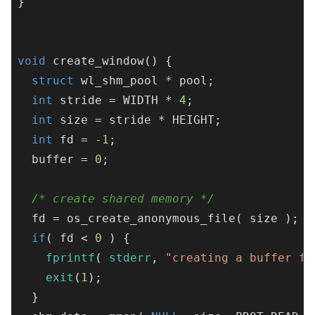
}

void
create_window
()
{

struct
wl_shm_pool
 * 
pool
;
int
 stride = WIDTH * 
4
;

int
 size = stride * HEIGHT;

int
 fd = 
-1
;

  buffer = 
0
;

/* create shared memory */
  fd = os_create_anonymous_file( size );

if
( fd < 
0
 ) {

fprintf
( 
stderr
, 
"creating a buffer fi
exit
(
1
);

  }
