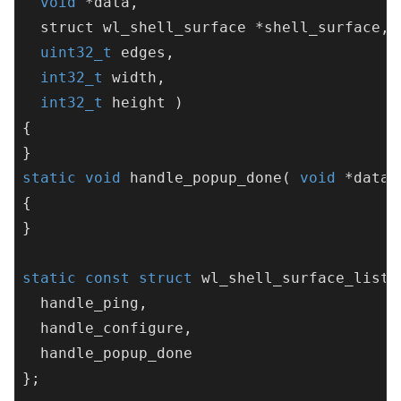
void
 *data, 

  struct wl_shell_surface *shell_surface,

uint32_t
 edges, 

int32_t
 width, 

int32_t
 height )
{

static
void
handle_popup_done
( 
void
 *data,
{

}

static
const
struct
wl_shell_surface_liste
  handle_ping,

  handle_configure,

  handle_popup_done

};
