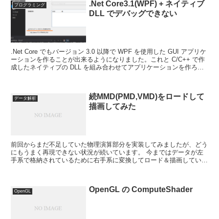
.Net Core3.1(WPF) + ネイティブ
プログラミング
DLL でデバッグできない
.Net Core でもバージョン 3.0 以降で WPF を使用した GUI アプリケ
ーションを作ることが出来るようになりました。これと C/C++ で作
成したネイティブの DLL を組み合わせてアプリケーションを作ろう
としたのですが、今...
続MMD(PMD,VMD)をロードして
データ解析
描画してみた
前回からまだ不足していた物理演算部分を実装してみましたが、どう
にもうまく再現できない状況が続いています。 今まではデータが左
手系で格納されているために右手系に変換してロード＆描画していま
したが、物理演算においてはこのあたりの変換で失敗してい...
OpenGL の ComputeShader
OpenGL