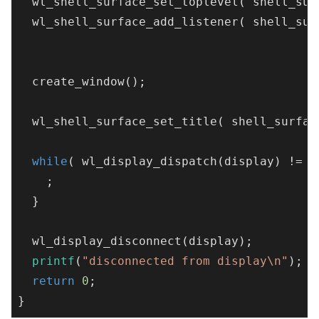
  wl_shell_surface_set_toplevel( shell_surf
  wl_shell_surface_add_listener( shell_sur
  create_window();

  wl_shell_surface_set_title( shell_surfac
while
( wl_display_dispatch(display) != 
-
    ;

  }

  wl_display_disconnect(display);

printf
(
"disconnected from display\n"
);

return
0
;
