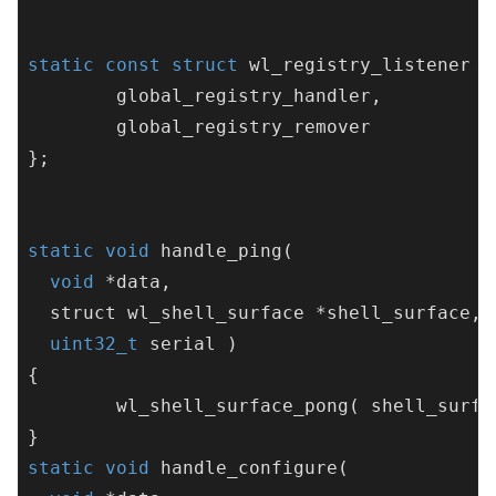
static
const
struct
wl_registry_listener
r
	global_registry_handler,

	global_registry_remover

};

static
void
handle_ping
(

void
 *data, 

  struct wl_shell_surface *shell_surface,

uint32_t
 serial )
{

	wl_shell_surface_pong( shell_surface, serial );

static
void
handle_configure
(
