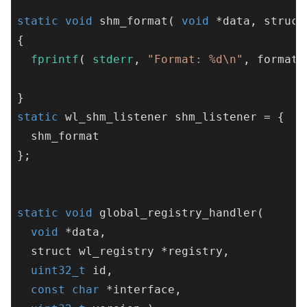
static
void
shm_format
( 
void
 *data, struct
{

fprintf
( 
stderr
, 
"Format: %d\n"
, format )
static
 wl_shm_listener shm_listener = {

  shm_format

};

static
void
global_registry_handler
( 

void
 *data,

  struct wl_registry *registry,

uint32_t
 id, 

const
char
 *interface, 
