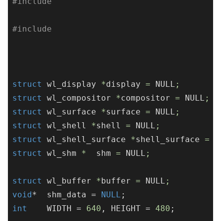
#
include
#
include
struct
wl_display
 *
display
 = 
NULL
;
struct
wl_compositor
 *
compositor
 = 
NULL
;
struct
wl_surface
 *
surface
 = 
NULL
;
struct
wl_shell
 *
shell
 = 
NULL
;
struct
wl_shell_surface
 *
shell_surface
 = 
N
struct
wl_shm
 *  
shm
 = 
NULL
;
struct
wl_buffer
 *
buffer
 = 
NULL
;
void
*  shm_data = 
NULL
int
    WIDTH = 
640
, HEIGHT = 
480
;
