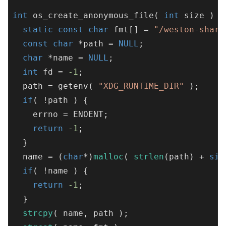
int
os_create_anonymous_file
( 
int
 size )
{

static
const
char
 fmt[] = 
"/weston-share
const
char
 *path = 
NULL
;

char
 *name = 
NULL
;

int
 fd = 
-1
;

  path = getenv( 
"XDG_RUNTIME_DIR"
 );

if
( !path ) {

    errno = ENOENT;

return
-1
;

  }

  name = (
char
*)
malloc
( 
strlen
(path) + 
siz
if
( !name ) {

return
-1
;

  }

strcpy
( name, path );
