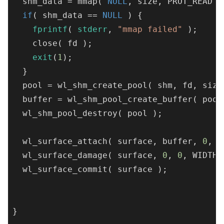
  shm_data = mmap( 
NULL
, size, PROT_READ |
if
( shm_data == 
NULL
 ) {

fprintf
( 
stderr
, 
"mmap failed"
 );

    close( fd );

exit
(
1
);

  }

  pool = wl_shm_create_pool( shm, fd, size 
  buffer = wl_shm_pool_create_buffer( pool
  wl_shm_pool_destroy( pool );

  wl_surface_attach( surface, buffer, 
0
, 
0
  wl_surface_damage( surface, 
0
, 
0
, WIDTH,
  wl_surface_commit( surface );

}
