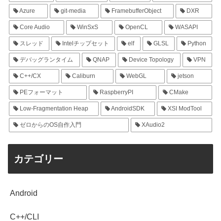
Azure
git-media
FramebufferObject
DXR
Core Audio
WinSxS
OpenCL
WASAPI
スレッド
Intelチップセット
elf
GLSL
Python
デバッグランタイム
QNAP
Device Topology
VPN
C++/CX
Caliburn
WebGL
jetson
PEフォーマット
RaspberryPI
CMake
Low-Fragmentation Heap
AndroidSDK
XSI ModTool
ゼロからのOS自作入門
XAudio2
カテゴリー
Android
C++/CLI