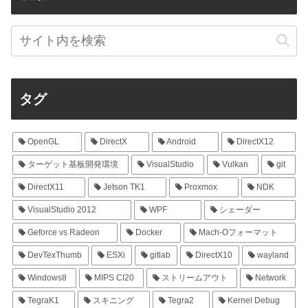
タグ
OpenGL
DirectX
Android
DirectX12
ターゲット基板開発環境
VisualStudio
Vulkan
git
DirectX11
Jetson TK1
Proxmox
NDK
VisualStudio 2012
WPF
シェーダー
Geforce vs Radeon
Docker
Mach-Oフォーマット
DevTexThumb
ESXi
gitlab
DirectX10
wayland
Windows8
MIPS CI20
ストリームアウト
Network
TegraK1
スキニング
Tegra2
Kernel Debug