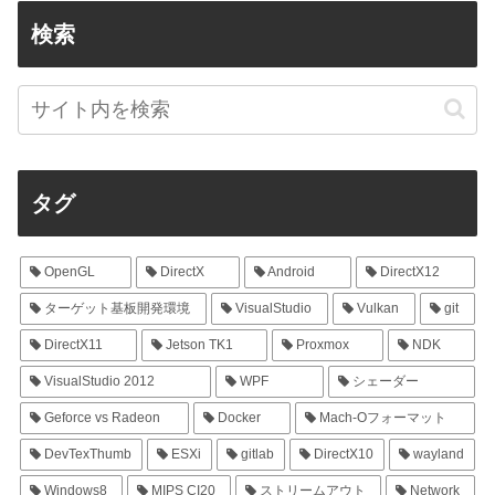
検索
タグ
OpenGL
DirectX
Android
DirectX12
ターゲット基板開発環境
VisualStudio
Vulkan
git
DirectX11
Jetson TK1
Proxmox
NDK
VisualStudio 2012
WPF
シェーダー
Geforce vs Radeon
Docker
Mach-Oフォーマット
DevTexThumb
ESXi
gitlab
DirectX10
wayland
Windows8
MIPS CI20
ストリームアウト
Network