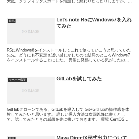
大抵、グラフィックスボードを増設して終わりだったりしますが、そ
うではなく他の拡張ボー...
Let’s note R5にWindows7を入れ
日記
てみた
R5にWindows8をインストールしてこれで使っていこうと思っていた
矢先、どうにも不安定＆遅い感じがしたので結局のところWindows7
をインストールすることにした。 異常に発熱している気がしたの
で、分解してCPUのグリス塗り直ししてみた...
GitLabを試してみた
サーバー構築
GitHubクローンである、GitLabを導入して Git+GitHubの操作感を体
験してみたいと思います。 詳しい導入方法は次回以降に書くとし
て、試してみたときの感想を先に書いておきます。 環境 CentOS
6(x64) (ただしVM上...
Maya DirectX形式出力について
日記