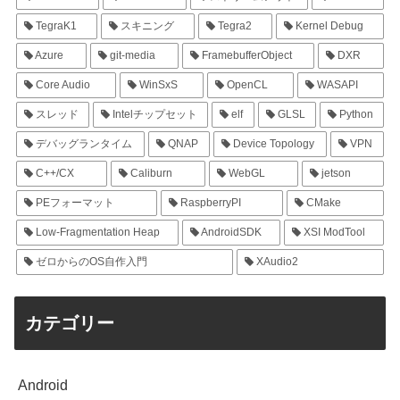
TegraK1
スキニング
Tegra2
Kernel Debug
Azure
git-media
FramebufferObject
DXR
Core Audio
WinSxS
OpenCL
WASAPI
スレッド
Intelチップセット
elf
GLSL
Python
デバッグランタイム
QNAP
Device Topology
VPN
C++/CX
Caliburn
WebGL
jetson
PEフォーマット
RaspberryPI
CMake
Low-Fragmentation Heap
AndroidSDK
XSI ModTool
ゼロからのOS自作入門
XAudio2
カテゴリー
Android