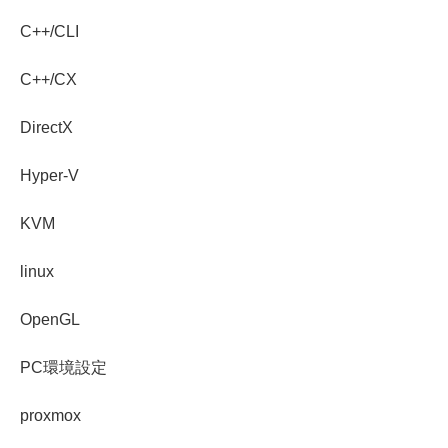
C++/CLI
C++/CX
DirectX
Hyper-V
KVM
linux
OpenGL
PC環境設定
proxmox