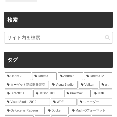
検索
タグ
OpenGL
DirectX
Android
DirectX12
ターゲット基板開発環境
VisualStudio
Vulkan
git
DirectX11
Jetson TK1
Proxmox
NDK
VisualStudio 2012
WPF
シェーダー
Geforce vs Radeon
Docker
Mach-Oフォーマット