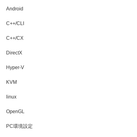
Android
C++/CLI
C++/CX
DirectX
Hyper-V
KVM
linux
OpenGL
PC環境設定