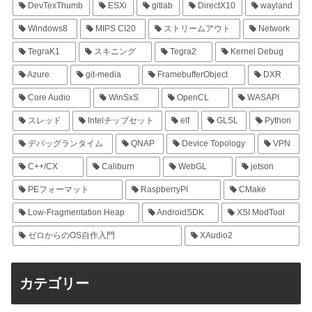
DevTexThumb
ESXi
gitlab
DirectX10
wayland
Windows8
MIPS CI20
ストリームアウト
Network
TegraK1
スキニング
Tegra2
Kernel Debug
Azure
git-media
FramebufferObject
DXR
Core Audio
WinSxS
OpenCL
WASAPI
スレッド
Intelチップセット
elf
GLSL
Python
デバッグランタイム
QNAP
Device Topology
VPN
C++/CX
Caliburn
WebGL
jetson
PEフォーマット
RaspberryPI
CMake
Low-Fragmentation Heap
AndroidSDK
XSI ModTool
ゼロからのOS自作入門
XAudio2
カテゴリー