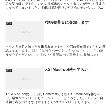
名な話っぽいですが、いきなり端末のシャットダウンが発生するよう
になってしまいました。 原因は電池周りの不具合のせいらしいです
が、原因の根幹には電池の劣化があるようです。...
技術書典５に参加します
日記
とうとう来月と迫った技術書典５ですが、今回は頒布側ですらりん日
記は参加します。 詳しくは特別ページをつくったので、こちらのほ
うをみてください。 ⇒ すらりん日記は 技術書典５ に参加します
XSI ModTool使ってみた
日記
■XSI ModTool使ってみた Gamefestでは散々XSIModToolを推すの
で、早速ダウンロードしてインストールしてみました。 モデラー自
体初心者なのでまずはサイトからpdfダウンロードしてきて、 チュー
トリアルを進めてみました...