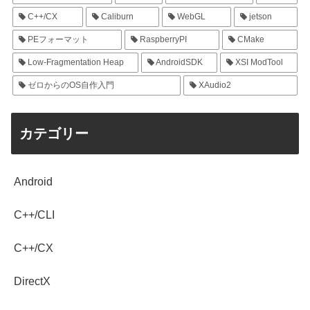
C++/CX
Caliburn
WebGL
jetson
PEフォーマット
RaspberryPI
CMake
Low-Fragmentation Heap
AndroidSDK
XSI ModTool
ゼロからのOS自作入門
XAudio2
カテゴリー
Android
C++/CLI
C++/CX
DirectX