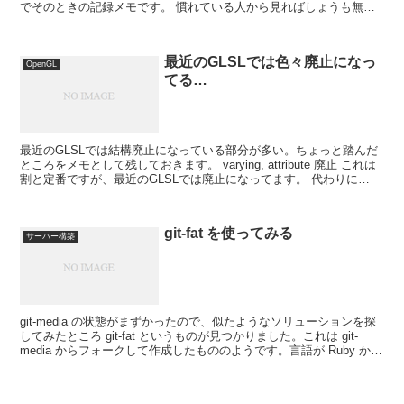
でそのときの記録メモです。 慣れている人から見ればしょうも無い
ことを記録している...
最近のGLSLでは色々廃止になっ
OpenGL
てる…
最近のGLSLでは結構廃止になっている部分が多い。ちょっと踏んだ
ところをメモとして残しておきます。 varying, attribute 廃止 これは
割と定番ですが、最近のGLSLでは廃止になってます。 代わりに
in/out を使用して、...
git-fat を使ってみる
サーバー構築
git-media の状態がまずかったので、似たようなソリューションを探
してみたところ git-fat というものが見つかりました。これは git-
media からフォークして作成したもののようです。言語が Ruby から
Python へ...