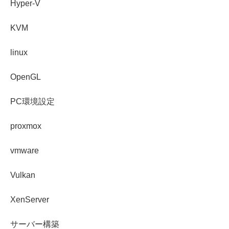
Hyper-V
KVM
linux
OpenGL
PC環境設定
proxmox
vmware
Vulkan
XenServer
サーバー構築