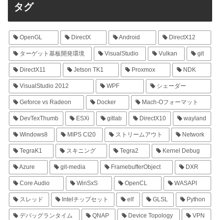
タグ
OpenGL
DirectX
Android
DirectX12
ターゲット基板開発環境
VisualStudio
Vulkan
git
DirectX11
Jetson TK1
Proxmox
NDK
VisualStudio 2012
WPF
シェーダー
Geforce vs Radeon
Docker
Mach-Oフォーマット
DevTexThumb
ESXi
gitlab
DirectX10
wayland
Windows8
MIPS CI20
ストリームアウト
Network
TegraK1
スキニング
Tegra2
Kernel Debug
Azure
git-media
FramebufferObject
DXR
Core Audio
WinSxS
OpenCL
WASAPI
スレッド
Intelチップセット
elf
GLSL
Python
デバッグランタイム
QNAP
Device Topology
VPN