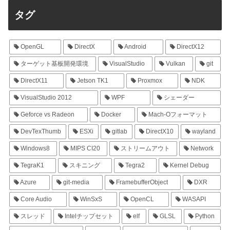
タグ
OpenGL
DirectX
Android
DirectX12
ターゲット基板開発環境
VisualStudio
Vulkan
git
DirectX11
Jetson TK1
Proxmox
NDK
VisualStudio 2012
WPF
シェーダー
Geforce vs Radeon
Docker
Mach-Oフォーマット
DevTexThumb
ESXi
gitlab
DirectX10
wayland
Windows8
MIPS CI20
ストリームアウト
Network
TegraK1
スキニング
Tegra2
Kernel Debug
Azure
git-media
FramebufferObject
DXR
Core Audio
WinSxS
OpenCL
WASAPI
スレッド
Intelチップセット
elf
GLSL
Python