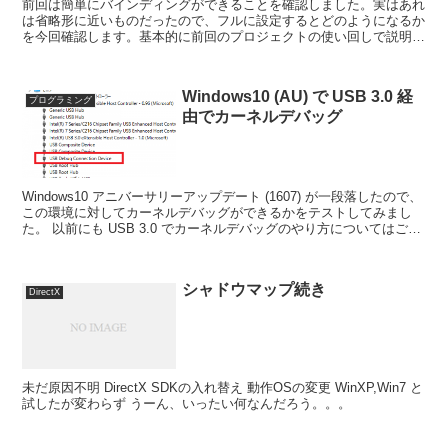
前回は簡単にバインディングができることを確認しました。実はあれ
は省略形に近いものだったので、フルに設定するとどのようになるか
を今回確認します。基本的に前回のプロジェクトの使い回しで説明し
ます。 メソッド呼び出し ボタンの Name を削除し...
Windows10 (AU) で USB 3.0 経
プログラミング
由でカーネルデバッグ
Windows10 アニバーサリーアップデート (1607) が一段落したので、
この環境に対してカーネルデバッグができるかをテストしてみまし
た。 以前にも USB 3.0 でカーネルデバッグのやり方についてはご紹
介しました。 今回の内容その...
シャドウマップ続き
DirectX
未だ原因不明 DirectX SDKの入れ替え 動作OSの変更 WinXP,Win7 と
試したが変わらず うーん、いったい何なんだろう。。。