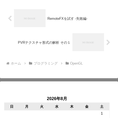
RemoteFXを試す -失敗編-
PVRテクスチャ形式の解析 その１
ホーム
プログラミング
OpenGL
2026年8月
日
月
火
水
木
金
土
1