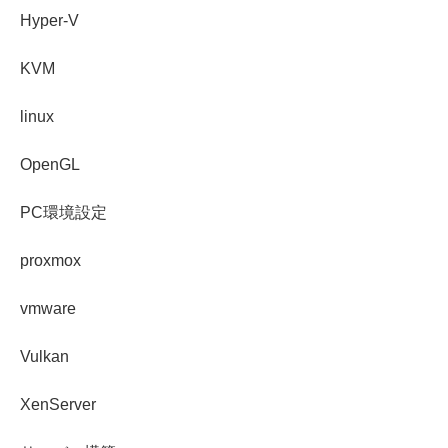
Hyper-V
KVM
linux
OpenGL
PC環境設定
proxmox
vmware
Vulkan
XenServer