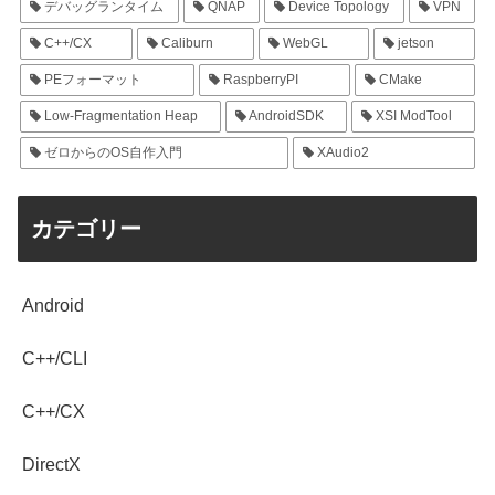
デバッグランタイム
QNAP
Device Topology
VPN
C++/CX
Caliburn
WebGL
jetson
PEフォーマット
RaspberryPI
CMake
Low-Fragmentation Heap
AndroidSDK
XSI ModTool
ゼロからのOS自作入門
XAudio2
カテゴリー
Android
C++/CLI
C++/CX
DirectX