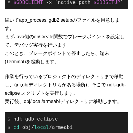
#
$GDBCLIENT
 -x `native_path 
$GDBSETUP
`
続いてapp_process, gdb2.setupのファイルを用意しま
す。
まずJava側のonCreate関数でブレークポイントを設定し
て、デバッグ実行を行います。
このとき、ブレークポイントで停止したら、端末
(Terminal)を起動します。
作業を行っているプロジェクトのディレクトリまで移動
し、(jni,objディレクトリらがある場所)、そこで ndk-gdb-
eclipse スクリプトを実行します。
実行後、obj/local/armeabiディレクトリに移動します。
$
 ndk-gdb-eclipse
$
cd
 obj/
local
/armeabi