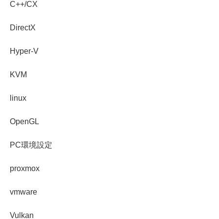
C++/CX
DirectX
Hyper-V
KVM
linux
OpenGL
PC環境設定
proxmox
vmware
Vulkan