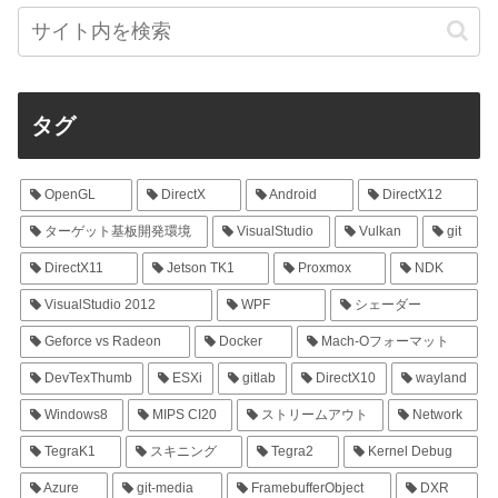
タグ
OpenGL
DirectX
Android
DirectX12
ターゲット基板開発環境
VisualStudio
Vulkan
git
DirectX11
Jetson TK1
Proxmox
NDK
VisualStudio 2012
WPF
シェーダー
Geforce vs Radeon
Docker
Mach-Oフォーマット
DevTexThumb
ESXi
gitlab
DirectX10
wayland
Windows8
MIPS CI20
ストリームアウト
Network
TegraK1
スキニング
Tegra2
Kernel Debug
Azure
git-media
FramebufferObject
DXR