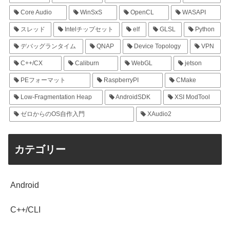
Core Audio
WinSxS
OpenCL
WASAPI
スレッド
Intelチップセット
elf
GLSL
Python
デバッグランタイム
QNAP
Device Topology
VPN
C++/CX
Caliburn
WebGL
jetson
PEフォーマット
RaspberryPI
CMake
Low-Fragmentation Heap
AndroidSDK
XSI ModTool
ゼロからのOS自作入門
XAudio2
カテゴリー
Android
C++/CLI