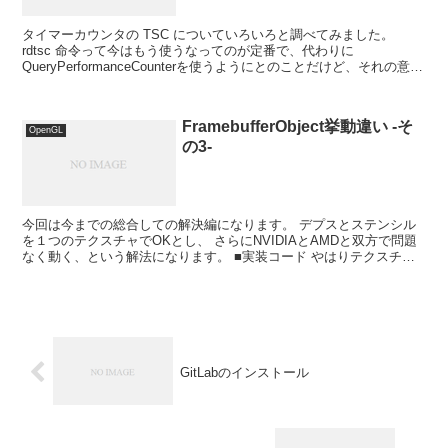
タイマーカウンタの TSC についていろいろと調べてみました。
rdtsc 命令って今はもう使うなってのが定番で、代わりに
QueryPerformanceCounterを使うようにとのことだけど、それの意味
とか。 TSCはそもそもCPU内に...
FramebufferObject挙動違い -そ
OpenGL
の3-
今回は今までの総合しての解決編になります。 デプスとステンシル
を１つのテクスチャでOKとし、 さらにNVIDIAとAMDと双方で問題
なく動く、という解法になります。 ■実装コード やはりテクスチャ
の作成がポイントでした。 glTexImag...
GitLabのインストール