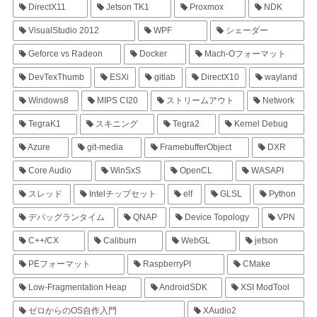
DirectX11
Jetson TK1
Proxmox
NDK
VisualStudio 2012
WPF
シェーダー
Geforce vs Radeon
Docker
Mach-Oフォーマット
DevTexThumb
ESXi
gitlab
DirectX10
wayland
Windows8
MIPS CI20
ストリームアウト
Network
TegraK1
スキニング
Tegra2
Kernel Debug
Azure
git-media
FramebufferObject
DXR
Core Audio
WinSxS
OpenCL
WASAPI
スレッド
Intelチップセット
elf
GLSL
Python
デバッグランタイム
QNAP
Device Topology
VPN
C++/CX
Caliburn
WebGL
jetson
PEフォーマット
RaspberryPI
CMake
Low-Fragmentation Heap
AndroidSDK
XSI ModTool
ゼロからのOS自作入門
XAudio2