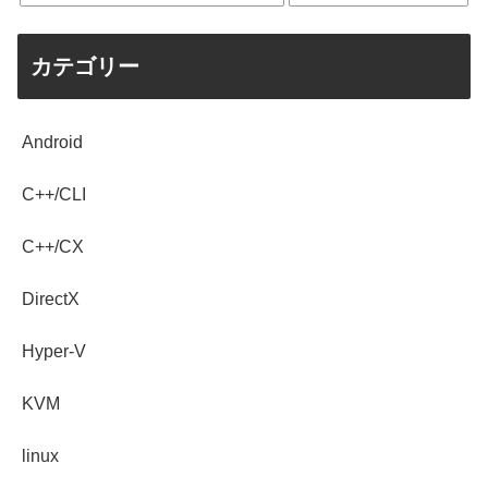
カテゴリー
Android
C++/CLI
C++/CX
DirectX
Hyper-V
KVM
linux