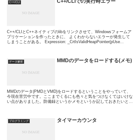
C++/CLIでの実行時エラー
C++/CLI
C++/CLIとC++ネイティブのlibをリンクさせて、Windowsフォームア
プリケーションを作ったときに、 よくわからないエラーが発生して
しまうことがある。 Expression: _CrtIsValidHeapPointer(pUse...
MMDのデータをロードする(メモ)
データ解析
MMDのデータ(PMDとVMD)をロードするということをやっていて、
今現在苦労中です。ここまでくるにも色々と気をつけなくてはいけな
い点がありました。防備録というかメモというか記しておきたいと思
います。すごく今更ですが・・・。 座標系 デー...
タイマーカウンタ
プログラミング