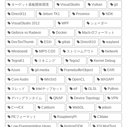
ターゲット基板開発環境
VisualStudio
Vulkan
git
DirectX11
Jetson TK1
Proxmox
NDK
VisualStudio 2012
WPF
シェーダー
Geforce vs Radeon
Docker
Mach-Oフォーマット
DevTexThumb
ESXi
gitlab
DirectX10
wayland
Windows8
MIPS CI20
ストリームアウト
Network
TegraK1
スキニング
Tegra2
Kernel Debug
Azure
git-media
FramebufferObject
DXR
Core Audio
WinSxS
OpenCL
WASAPI
スレッド
Intelチップセット
elf
GLSL
Python
デバッグランタイム
QNAP
Device Topology
VPN
C++/CX
Caliburn
WebGL
jetson
PEフォーマット
RaspberryPI
CMake
Low-Fragmentation Heap
AndroidSDK
XSI ModTool