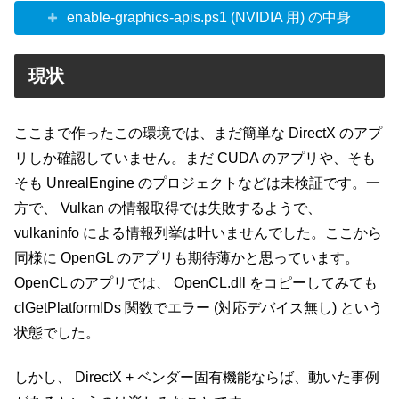
enable-graphics-apis.ps1 (NVIDIA 用) の中身
現状
ここまで作ったこの環境では、まだ簡単な DirectX のアプ
リしか確認していません。まだ CUDA のアプリや、そも
そも UnrealEngine のプロジェクトなどは未検証です。一
方で、 Vulkan の情報取得では失敗するようで、
vulkaninfo による情報列挙は叶いませんでした。ここから
同様に OpenGL のアプリも期待薄かと思っています。
OpenCL のアプリでは、 OpenCL.dll をコピーしてみても
clGetPlatformIDs 関数でエラー (対応デバイス無し) という
状態でした。
しかし、 DirectX + ベンダー固有機能ならば、動いた事例