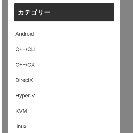
カテゴリー
Android
C++/CLI
C++/CX
DirectX
Hyper-V
KVM
linux