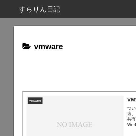
すらりん日記
vmware
VM
vmware
つい
速、
共有
Wo
能で