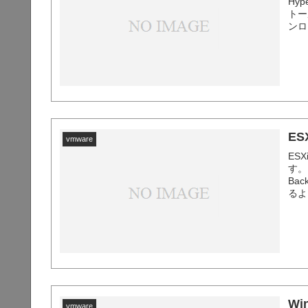
Hy
トー
ンロ
みま
E
vmware
ES
す。
Ba
るよ
てコ
手順
Wi
vmware