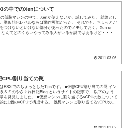
SXiの中でのXenについて
Xiの仮装マシンの中で、Xenが使えないか、試してみた。 結論とし
、準仮想化レベルならば動作可能だった。 それでも、ちょっとだ
をつけないといけない部分があったのでメモしておく。Xen on
Xi なんてどのくらいやってみる人がいるか謎ではあるけど・・・。
確認に使ったのは、CentOS 5.5の x86版。 ESXiとして使ったの
V...
2011.03.06
想CPU割り当ての罠
はESXiでのちょっとしたTipsです。 ■仮想CPU割り当ての罠 イン
系ＳＥのやさぐれ日記Blog というサイトの記事で、 以下のよう
章を発見しました。 ■仮想マシンに割り当てるvCPUの数について
的に1個のvCPUで構成する。 仮想マシンに割り当てるvCPUの数
えるほど メモリのオーバーヘッドが発生する。 またvCPUの数を
した...
2011.03.02