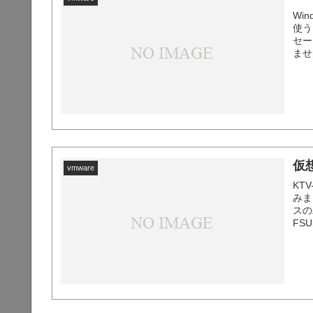
Win
使う
セー
ませ
いな
仮
vmware
KT
みま
スの
FS
一の
デ...