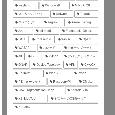
wayland
Windows8
MIPS CI20
ストリームアウト
Network
TegraK1
スキニング
Tegra2
Kernel Debug
Azure
git-media
FramebufferObject
DXR
Core Audio
WinSxS
OpenCL
WASAPI
スレッド
Intelチップセット
elf
GLSL
Python
デバッグランタイム
QNAP
Device Topology
VPN
C++/CX
Caliburn
WebGL
jetson
PEフォーマット
RaspberryPI
CMake
Low-Fragmentation Heap
AndroidSDK
XSI ModTool
ゼロからのOS自作入門
XAudio2