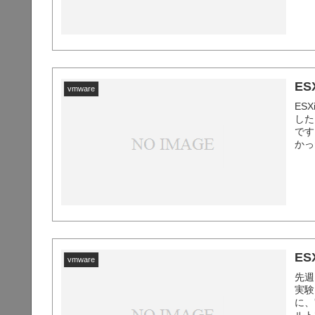
ES
vmware
ES
した
です
かっ
して
仮想.
ES
vmware
先週
実験
に、