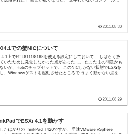
で認識された！ 画面が広くなった。 文字しかないコンソール画
のであまりメリットはないですが。 データストアに"非SSD"なる
..
2011.08.30
Xi4.1での蟹NICについて
Xi 4.1上でRTL8111/8168を使える設定にしておいて、 しばらく放
ていたために発覚しなかった点があった…。 たまたまの問題かも
ないが、H55のチップセットで、 このNICしかない状態でESXiを
し、Windowsゲストを起動させたところで うまく動かない点を見
てしまった。 症状は、以下の２点確認できた。 仮想マシン内の
...
2011.08.29
inkPadでESXi 4.1を動かす
したばかりのThinkPad T420ですが、 早速VMware vSphere