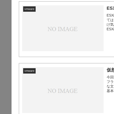
E
vmware
ES
ては
け気
ES
動作
は、 
仮
vmware
今回
フラ
な文
基本
が増
増や