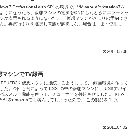
dows7 Professional with SP1の環境で、VMware Workstation7を
ようになったら、仮想マシンの電源をONにしたときにエラーメッ
ジが表示されるようになった。 「仮想マシンがメモリの予約でき
ん。再試行 (R) を選択し問題が解決しない場合は、まず使用して
いプログラムを終了して、メモリを解放してください」...
2011.05.08
想マシンでTV録画
V-FSUSB2を仮想マシンに接続するようにして、 録画環境を作って
した。今回も例によって ESXi の中の仮想マシンに、 USBデバイ
パススルー機能を使って、チューナーを接続させました。 KTV-
USB2をamazonでも購入してしまったので、 この製品を２つ、同
仮想マシンへ接続です。 そもそも、BonDriverのほうがFSUSB2
2011.04.02