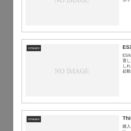
ルト
面な
文字.
ES
vmware
ES
置し
しれ
起動
つけ
NICに
Th
vmware
購入