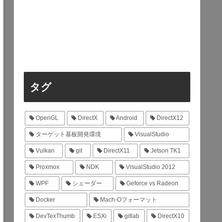
タグ
OpenGL
DirectX
Android
DirectX12
ターゲット基板開発環境
VisualStudio
Vulkan
git
DirectX11
Jetson TK1
Proxmox
NDK
VisualStudio 2012
WPF
シェーダー
Geforce vs Radeon
Docker
Mach-Oフォーマット
DevTexThumb
ESXi
gitlab
DirectX10