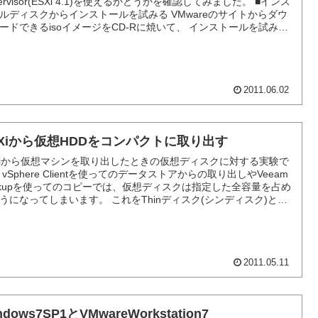
pervisor(ESXi 4.1)を使えるかどうかを確認してみました。 ■インス
ルディスクからインストールを試みる VMwareのサイトからダウ
ードできるisoイメージをCD-Rに焼いて、 インストールを試みて
した。 しかしながら、VMFSのモジュールを読...
2011.06.02
SXiから仮想HDDをコンパクトに取り出す
Xiから仮想マシンを取り出したときの仮想ディスクに対する実験で
 vSphere Clientを使ってのデータストアからの取り出しやVeeam
ckupを使ってのコピーでは、仮想ディスクは指定した全容量を占め
うになってしまいます。 これをThinディスク(シンディスク)とし
ンパクトにする方法を調べてみました。 まずは自分がやった作業
を説...
2011.05.11
ndows7SP1とVMwareWorkstation7