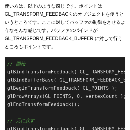
使い方は、以下のような感じです。ポイントは
GL_TRANSFORM_FEEDBACK のオブジェクトを使うと
いうところです。ここに対してバッファの制御をさせるよ
うなそんな感じです。バッファのバインドが
GL_TRANSFORM_FEEDBACK_BUFFER に対して行う
ところもポイントです。
// 開始
gl
BindTransformFeedback( GL_TRANSFORM_FEED
gl
BindBufferBase( GL_TRANSFORM_FEEDBACK_BU
gl
BeginTransformFeedback( GL_POINTS )
;

gl
DrawArrays(GL_POINTS, 0, 
vertexCount
 )
;

gl
EndTransformFeedback()
;

// 元に戻す
gl
BindTransformFeedback( GL_TRANSFORM_FEED