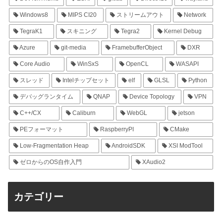
Windows8
MIPS CI20
ストリームアウト
Network
TegraK1
スキニング
Tegra2
Kernel Debug
Azure
git-media
FramebufferObject
DXR
Core Audio
WinSxS
OpenCL
WASAPI
スレッド
Intelチップセット
elf
GLSL
Python
デバッグランタイム
QNAP
Device Topology
VPN
C++/CX
Caliburn
WebGL
jetson
PEフォーマット
RaspberryPI
CMake
Low-Fragmentation Heap
AndroidSDK
XSI ModTool
ゼロからのOS自作入門
XAudio2
カテゴリー