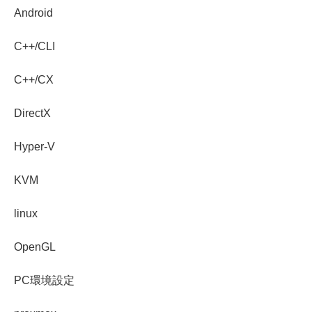
Android
C++/CLI
C++/CX
DirectX
Hyper-V
KVM
linux
OpenGL
PC環境設定