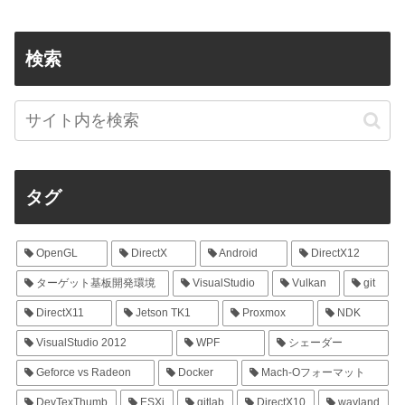
検索
タグ
OpenGL
DirectX
Android
DirectX12
ターゲット基板開発環境
VisualStudio
Vulkan
git
DirectX11
Jetson TK1
Proxmox
NDK
VisualStudio 2012
WPF
シェーダー
Geforce vs Radeon
Docker
Mach-Oフォーマット
DevTexThumb
ESXi
gitlab
DirectX10
wayland