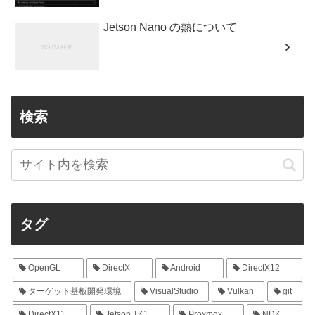
Jetson Nano の熱について
検索
タグ
OpenGL
DirectX
Android
DirectX12
ターゲット基板開発環境
VisualStudio
Vulkan
git
DirectX11
Jetson TK1
Proxmox
NDK