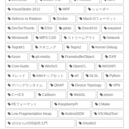
VisualStudio 2012
WPF
シェーダー
Geforce vs Radeon
Docker
Mach-Oフォーマット
DevTexThumb
ESXi
gitlab
DirectX10
wayland
Windows8
MIPS CI20
ストリームアウト
Network
TegraK1
スキニング
Tegra2
Kernel Debug
Azure
git-media
FramebufferObject
DXR
Core Audio
WinSxS
OpenCL
WASAPI
スレッド
Intelチップセット
elf
GLSL
Python
デバッグランタイム
QNAP
Device Topology
VPN
C++/CX
Caliburn
WebGL
jetson
PEフォーマット
RaspberryPI
CMake
Low-Fragmentation Heap
AndroidSDK
XSI ModTool
ゼロからのOS自作入門
XAudio2