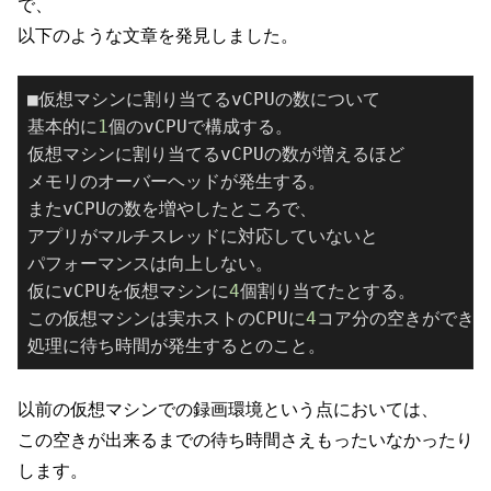
で、
以下のような文章を発見しました。
■仮想マシンに割り当てるvCPUの数について

基本的に
1
個のvCPUで構成する。

仮想マシンに割り当てるvCPUの数が増えるほど

メモリのオーバーヘッドが発生する。

またvCPUの数を増やしたところで、

アプリがマルチスレッドに対応していないと

パフォーマンスは向上しない。

仮にvCPUを仮想マシンに
4
個割り当てたとする。

この仮想マシンは実ホストのCPUに
4
コア分の空きができる
以前の仮想マシンでの録画環境という点においては、
この空きが出来るまでの待ち時間さえもったいなかったり
します。