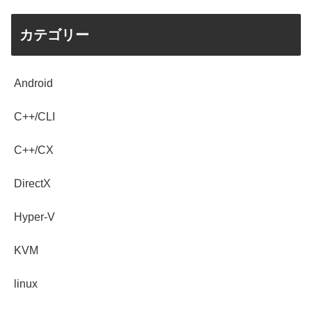
カテゴリー
Android
C++/CLI
C++/CX
DirectX
Hyper-V
KVM
linux