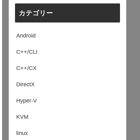
カテゴリー
Android
C++/CLI
C++/CX
DirectX
Hyper-V
KVM
linux