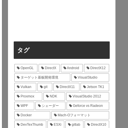
タグ
OpenGL
DirectX
Android
DirectX12
ターゲット基板開発環境
VisualStudio
Vulkan
git
DirectX11
Jetson TK1
Proxmox
NDK
VisualStudio 2012
WPF
シェーダー
Geforce vs Radeon
Docker
Mach-Oフォーマット
DevTexThumb
ESXi
gitlab
DirectX10