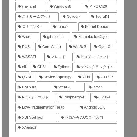
wayland
Windows8
MIPS CI20
ストリームアウト
Network
TegraK1
スキニング
Tegra2
Kernel Debug
Azure
git-media
FramebufferObject
DXR
Core Audio
WinSxS
OpenCL
WASAPI
スレッド
Intelチップセット
elf
GLSL
Python
デバッグランタイム
QNAP
Device Topology
VPN
C++/CX
Caliburn
WebGL
jetson
PEフォーマット
RaspberryPI
CMake
Low-Fragmentation Heap
AndroidSDK
XSI ModTool
ゼロからのOS自作入門
XAudio2