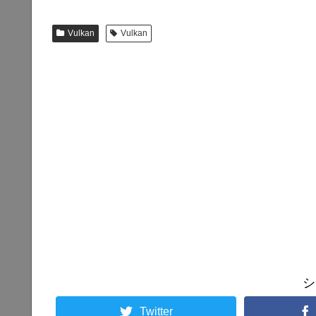
Vulkan
Vulkan
シ
Twitter