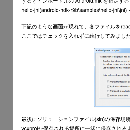
するとインポート元の Android.mk を指定す
hello-jni(android-ndk-r9b\samples\hello-
下記のような画面が現れて、各ファイルをread
ここではチェックを入れずに続行してみまし
最後にソリューションファイル(sln)の保存
vcxprojが保存される場所に一緒に保存され