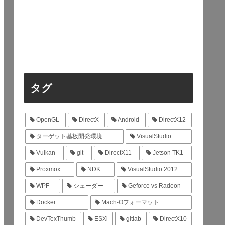
タグ
OpenGL
DirectX
Android
DirectX12
ターゲット基板開発環境
VisualStudio
Vulkan
git
DirectX11
Jetson TK1
Proxmox
NDK
VisualStudio 2012
WPF
シェーダー
Geforce vs Radeon
Docker
Mach-Oフォーマット
DevTexThumb
ESXi
gitlab
DirectX10