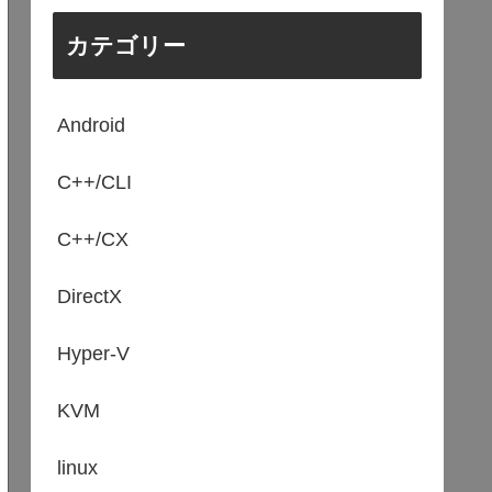
カテゴリー
Android
C++/CLI
C++/CX
DirectX
Hyper-V
KVM
linux