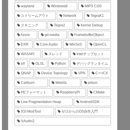
wayland
Windows8
MIPS CI20
ストリームアウト
Network
TegraK1
スキニング
Tegra2
Kernel Debug
Azure
git-media
FramebufferObject
DXR
Core Audio
WinSxS
OpenCL
WASAPI
スレッド
Intelチップセット
elf
GLSL
Python
デバッグランタイム
QNAP
Device Topology
VPN
C++/CX
Caliburn
WebGL
jetson
PEフォーマット
RaspberryPI
CMake
Low-Fragmentation Heap
AndroidSDK
XSI ModTool
ゼロからのOS自作入門
XAudio2