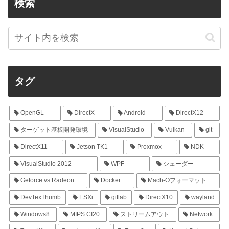
検索
タグ
OpenGL
DirectX
Android
DirectX12
ターゲット基板開発環境
VisualStudio
Vulkan
git
DirectX11
Jetson TK1
Proxmox
NDK
VisualStudio 2012
WPF
シェーダー
Geforce vs Radeon
Docker
Mach-Oフォーマット
DevTexThumb
ESXi
gitlab
DirectX10
wayland
Windows8
MIPS CI20
ストリームアウト
Network