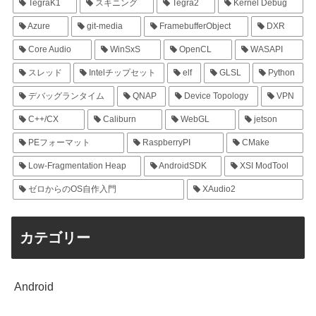
TegraK1
スキニング
Tegra2
Kernel Debug
Azure
git-media
FramebufferObject
DXR
Core Audio
WinSxS
OpenCL
WASAPI
スレッド
Intelチップセット
elf
GLSL
Python
デバッグランタイム
QNAP
Device Topology
VPN
C++/CX
Caliburn
WebGL
jetson
PEフォーマット
RaspberryPI
CMake
Low-Fragmentation Heap
AndroidSDK
XSI ModTool
ゼロからのOS自作入門
XAudio2
カテゴリー
Android