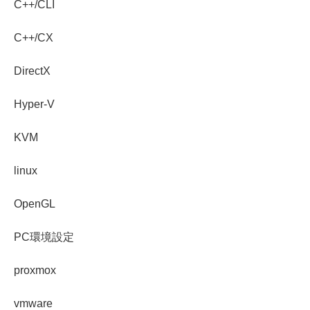
C++/CLI
C++/CX
DirectX
Hyper-V
KVM
linux
OpenGL
PC環境設定
proxmox
vmware