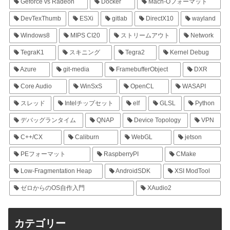
Geforce vs Radeon
Docker
Mach-Oフォーマット
DevTexThumb
ESXi
gitlab
DirectX10
wayland
Windows8
MIPS CI20
ストリームアウト
Network
TegraK1
スキニング
Tegra2
Kernel Debug
Azure
git-media
FramebufferObject
DXR
Core Audio
WinSxS
OpenCL
WASAPI
スレッド
Intelチップセット
elf
GLSL
Python
デバッグランタイム
QNAP
Device Topology
VPN
C++/CX
Caliburn
WebGL
jetson
PEフォーマット
RaspberryPI
CMake
Low-Fragmentation Heap
AndroidSDK
XSI ModTool
ゼロからのOS自作入門
XAudio2
カテゴリー