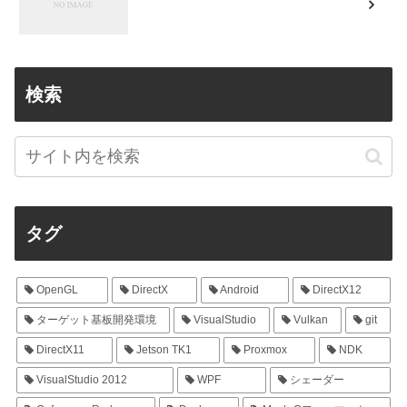
検索
タグ
OpenGL
DirectX
Android
DirectX12
ターゲット基板開発環境
VisualStudio
Vulkan
git
DirectX11
Jetson TK1
Proxmox
NDK
VisualStudio 2012
WPF
シェーダー