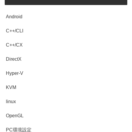
Android
C++/CLI
C++/CX
DirectX
Hyper-V
KVM
linux
OpenGL
PC環境設定