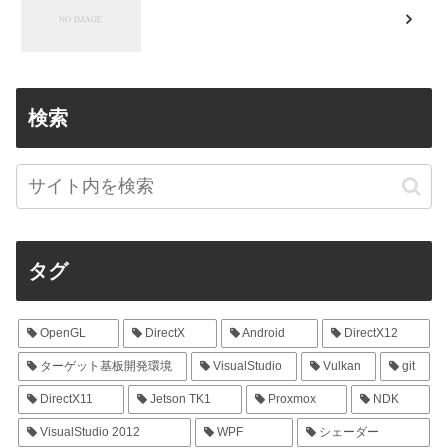
検索
タグ
OpenGL
DirectX
Android
DirectX12
ターゲット基板開発環境
VisualStudio
Vulkan
git
DirectX11
Jetson TK1
Proxmox
NDK
VisualStudio 2012
WPF
シェーダー