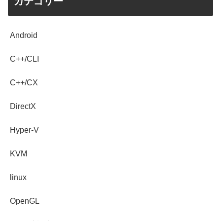
カテゴリー
Android
C++/CLI
C++/CX
DirectX
Hyper-V
KVM
linux
OpenGL