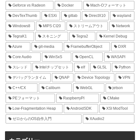
Geforce vs Radeon
Docker
Mach-Oフォーマット
DevTexThumb
ESXi
gitlab
DirectX10
wayland
Windows8
MIPS CI20
ストリームアウト
Network
TegraK1
スキニング
Tegra2
Kernel Debug
Azure
git-media
FramebufferObject
DXR
Core Audio
WinSxS
OpenCL
WASAPI
スレッド
Intelチップセット
elf
GLSL
Python
デバッグランタイム
QNAP
Device Topology
VPN
C++/CX
Caliburn
WebGL
jetson
PEフォーマット
RaspberryPI
CMake
Low-Fragmentation Heap
AndroidSDK
XSI ModTool
ゼロからのOS自作入門
XAudio2