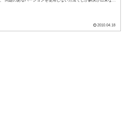
、 問題のあるバージョンを使用しない方法でしか解決が出来ない
だ。 それでも、別バージョンを使えばOKという点はまだ救いな
もしれない。 ■...
2010.04.18