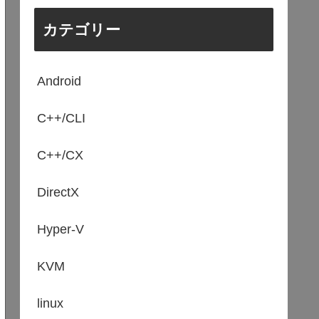
カテゴリー
Android
C++/CLI
C++/CX
DirectX
Hyper-V
KVM
linux