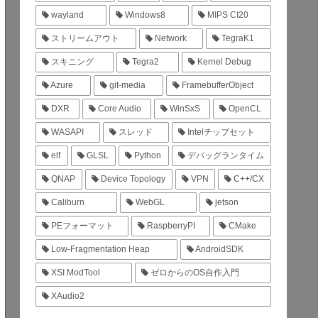
wayland
Windows8
MIPS CI20
ストリームアウト
Network
TegraK1
スキニング
Tegra2
Kernel Debug
Azure
git-media
FramebufferObject
DXR
Core Audio
WinSxS
OpenCL
WASAPI
スレッド
Intelチップセット
elf
GLSL
Python
デバッグランタイム
QNAP
Device Topology
VPN
C++/CX
Caliburn
WebGL
jetson
PEフォーマット
RaspberryPI
CMake
Low-Fragmentation Heap
AndroidSDK
XSI ModTool
ゼロからのOS自作入門
XAudio2