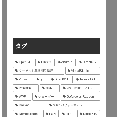
タグ
OpenGL
DirectX
Android
DirectX12
ターゲット基板開発環境
VisualStudio
Vulkan
git
DirectX11
Jetson TK1
Proxmox
NDK
VisualStudio 2012
WPF
シェーダー
Geforce vs Radeon
Docker
Mach-Oフォーマット
DevTexThumb
ESXi
gitlab
DirectX10