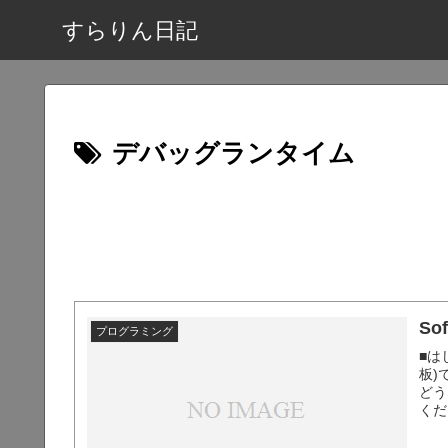
すらりん日記
デバッグランタイム
S
プログラミング
■は
板)
どう
くだ
認に
くれ