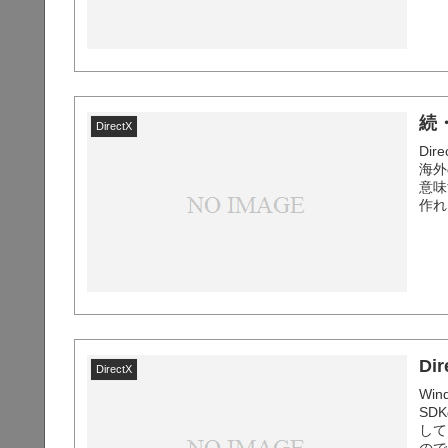
続
DirectX
Dire
海外
意味
作れ
ェア
D
DirectX
Wi
SD
して