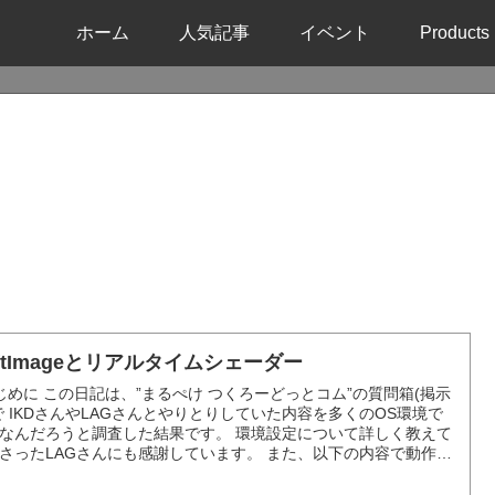
ホーム
人気記事
イベント
Products
oftImageとリアルタイムシェーダー
じめに この日記は、”まるぺけ つくろーどっとコム”の質問箱(掲示
で IKDさんやLAGさんとやりとりしていた内容を多くのOS環境で
なんだろうと調査した結果です。 環境設定について詳しく教えて
さったLAGさんにも感謝しています。 また、以下の内容で動作確
使ったシェーダーファイルもまた LAGさんが掲示板上で提供して
たものを使用しており...