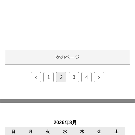
次のページ
前
次
1
2
3
4
へ
へ
2026年8月
日
月
火
水
木
金
土