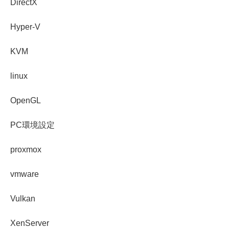
DirectX
Hyper-V
KVM
linux
OpenGL
PC環境設定
proxmox
vmware
Vulkan
XenServer