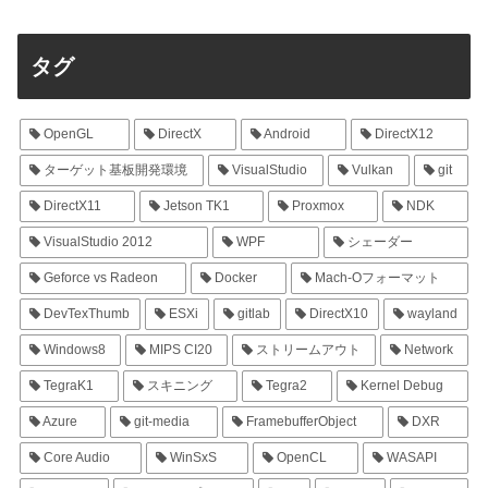
タグ
OpenGL
DirectX
Android
DirectX12
ターゲット基板開発環境
VisualStudio
Vulkan
git
DirectX11
Jetson TK1
Proxmox
NDK
VisualStudio 2012
WPF
シェーダー
Geforce vs Radeon
Docker
Mach-Oフォーマット
DevTexThumb
ESXi
gitlab
DirectX10
wayland
Windows8
MIPS CI20
ストリームアウト
Network
TegraK1
スキニング
Tegra2
Kernel Debug
Azure
git-media
FramebufferObject
DXR
Core Audio
WinSxS
OpenCL
WASAPI