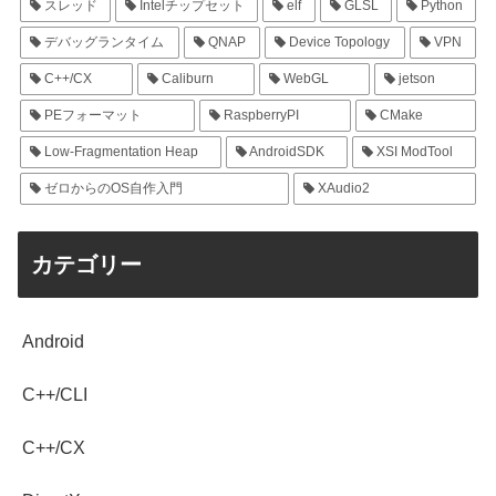
スレッド
Intelチップセット
elf
GLSL
Python
デバッグランタイム
QNAP
Device Topology
VPN
C++/CX
Caliburn
WebGL
jetson
PEフォーマット
RaspberryPI
CMake
Low-Fragmentation Heap
AndroidSDK
XSI ModTool
ゼロからのOS自作入門
XAudio2
カテゴリー
Android
C++/CLI
C++/CX