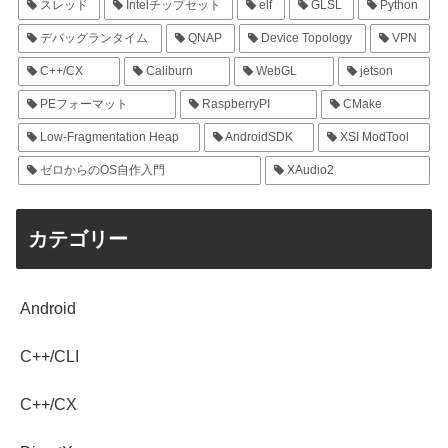
スレッド
Intelチップセット
elf
GLSL
Python
デバッグランタイム
QNAP
Device Topology
VPN
C++/CX
Caliburn
WebGL
jetson
PEフォーマット
RaspberryPI
CMake
Low-Fragmentation Heap
AndroidSDK
XSI ModTool
ゼロからのOS自作入門
XAudio2
カテゴリー
Android
C++/CLI
C++/CX