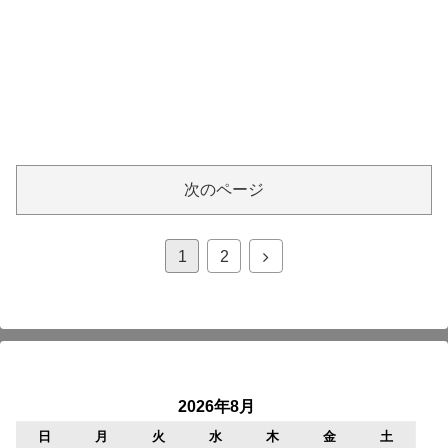
次のページ
次
1
2
へ
2026年8月
日
月
火
水
木
金
土