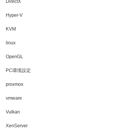
DirectX
Hyper-V
KVM
linux
OpenGL
PC環境設定
proxmox
vmware
Vulkan
XenServer