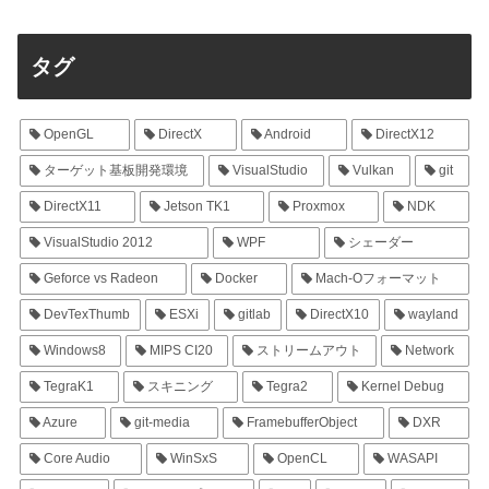
タグ
OpenGL
DirectX
Android
DirectX12
ターゲット基板開発環境
VisualStudio
Vulkan
git
DirectX11
Jetson TK1
Proxmox
NDK
VisualStudio 2012
WPF
シェーダー
Geforce vs Radeon
Docker
Mach-Oフォーマット
DevTexThumb
ESXi
gitlab
DirectX10
wayland
Windows8
MIPS CI20
ストリームアウト
Network
TegraK1
スキニング
Tegra2
Kernel Debug
Azure
git-media
FramebufferObject
DXR
Core Audio
WinSxS
OpenCL
WASAPI