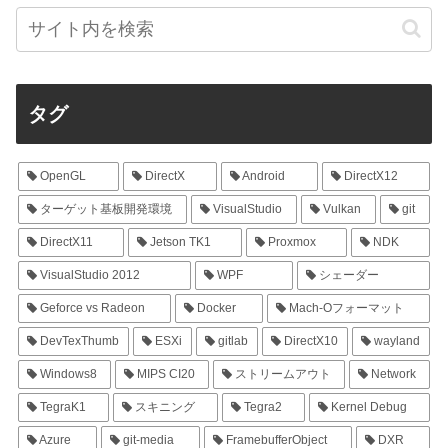
タグ
OpenGL
DirectX
Android
DirectX12
ターゲット基板開発環境
VisualStudio
Vulkan
git
DirectX11
Jetson TK1
Proxmox
NDK
VisualStudio 2012
WPF
シェーダー
Geforce vs Radeon
Docker
Mach-Oフォーマット
DevTexThumb
ESXi
gitlab
DirectX10
wayland
Windows8
MIPS CI20
ストリームアウト
Network
TegraK1
スキニング
Tegra2
Kernel Debug
Azure
git-media
FramebufferObject
DXR