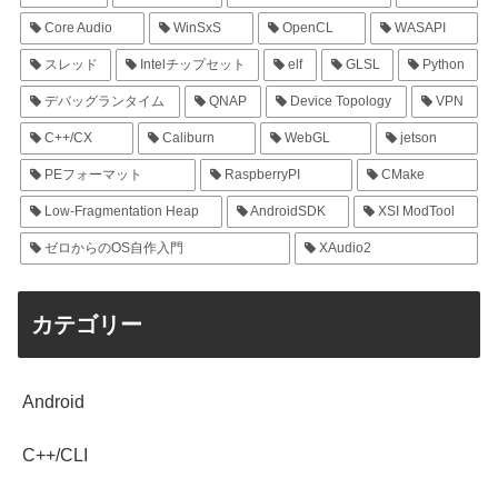
Core Audio
WinSxS
OpenCL
WASAPI
スレッド
Intelチップセット
elf
GLSL
Python
デバッグランタイム
QNAP
Device Topology
VPN
C++/CX
Caliburn
WebGL
jetson
PEフォーマット
RaspberryPI
CMake
Low-Fragmentation Heap
AndroidSDK
XSI ModTool
ゼロからのOS自作入門
XAudio2
カテゴリー
Android
C++/CLI