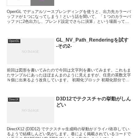
OpenGL でデュアルソースブレンディングを使うと、出力先カラーバ
ッファが１つになってしまう！という話を聞いて、「１つのカラーバ
ッファに2色出力し、ブレンド設定でさらに演算」という場面ってど
のくらいあるのだろうと疑問に思いました。（おそら...
GL_NV_Path_Renderingを試す
OpenGL
-その2-
前回は図形を書いてみたので今回は文字列を書いてみます。これもま
たサンプルにあったほぼまんまのように見えますが、任意の英数文字
Ｎ個に出来るよう改良しています。 初期化ブロック 初期化部分で
す。任意の文字数と言った割には、配列サイズを大きめにと...
D3D12でテクスチャの挙動がしん
DirectX
どい
DirectX12 (D3D12) でテクスチャ生成時の挙動がドライバ依存してい
るようで結構しんどい気がします。巷によく掲載されているコードで