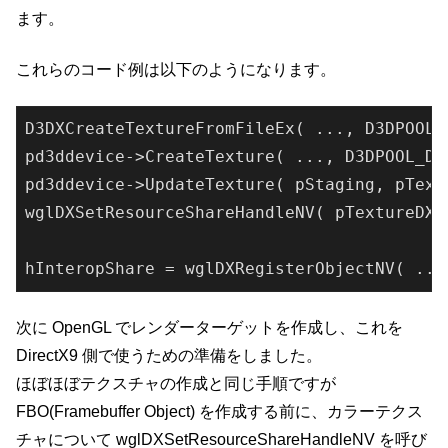
ます。
これらのコード例は以下のようになります。
D3DXCreateTextureFromFileEx( 
...
, D3DPOOL_
pd3ddevice->
CreateTexture( 
...
, D3DPOOL_DE
pd3ddevice->
UpdateTexture( 
pStaging
, 
pText
wgl
DXSetResourceShareHandleNV( 
pTextureDX9
hInteropShare = wgl
DXRegisterObjectNV( 
...
次に OpenGL でレンダーターゲットを作成し、これを
DirectX9 側で使うための準備をしました。
ほぼほぼテクスチャの作成と同じ手順ですが
FBO(Framebuffer Object) を作成する前に、カラーテクス
チャについて wglDXSetResourceShareHandleNV を呼び