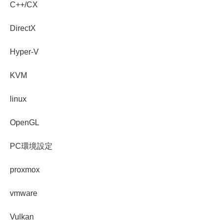
C++/CX
DirectX
Hyper-V
KVM
linux
OpenGL
PC環境設定
proxmox
vmware
Vulkan