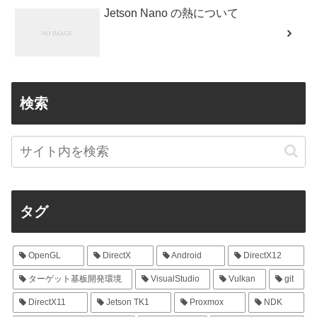
Jetson Nano の熱について
検索
タグ
OpenGL
DirectX
Android
DirectX12
ターゲット基板開発環境
VisualStudio
Vulkan
git
DirectX11
Jetson TK1
Proxmox
NDK