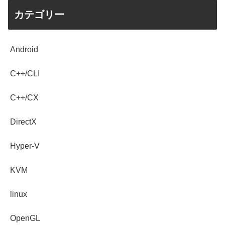
カテゴリー
Android
C++/CLI
C++/CX
DirectX
Hyper-V
KVM
linux
OpenGL