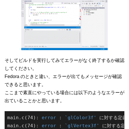
そしてビルドを実行してみてエラーがなく終了するか確認
してください。
Fedora のときと違い、エラーが出てもメッセージが確認
できると思います。
ここまで素直にやっている場合には以下のようなエラーが
出ていることかと思います。
main.c(74): 
error
 : 
`glColor3f'
 に対する定義
main.c(74): 
error
 : 
`glVertex3f'
 に対する定