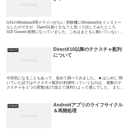
G41のWindows8用ドライバがない 実験機にWindows8をインストー
ルしたのですが、OpenGL動くかな？と思って試してみたところ、
GDI Generic状態になっていました。これはまともに動いていない！
ということで、デバイスはG...
DirectX10以降のテクスチャ配列
DirectX
について
今回気になることもあって、改めて調べてみました。 ■ はじめに 聞
いていた話ではテクスチャ配列の利便性っていうものは、 複数のテ
クスチャを１つの変数(名)で扱えて便利だよって感じでした。 また大
抵の場合、使用されるテクスチャの集合(セット)...
Androidアプリのライフサイクル
Android
＆再開処理