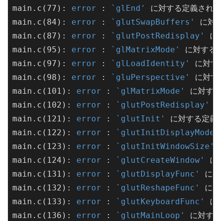
main.c(77): 
error
 : 
`glEnd'
 に対する定義されて
main.c(84): 
error
 : 
`glutSwapBuffers'
 に対
main.c(87): 
error
 : 
`glutPostRedisplay'
 に
main.c(95): 
error
 : 
`glMatrixMode'
 に対する
main.c(97): 
error
 : 
`glLoadIdentity'
 に対す
main.c(98): 
error
 : 
`gluPerspective'
 に対す
main.c(101): 
error
 : 
`glMatrixMode'
 に対す
main.c(102): 
error
 : 
`glutPostRedisplay'
 
main.c(121): 
error
 : 
`glutInit'
 に対する定義
main.c(122): 
error
 : 
`glutInitDisplayMode'
main.c(123): 
error
 : 
`glutInitWindowSize'
main.c(124): 
error
 : 
`glutCreateWindow'
 に
main.c(131): 
error
 : 
`glutDisplayFunc'
 に
main.c(132): 
error
 : 
`glutReshapeFunc'
 に
main.c(133): 
error
 : 
`glutKeyboardFunc'
 に
main.c(136): 
error
 : 
`glutMainLoop'