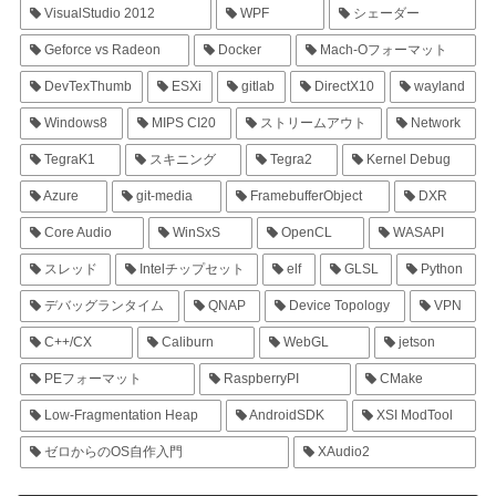
VisualStudio 2012
WPF
シェーダー
Geforce vs Radeon
Docker
Mach-Oフォーマット
DevTexThumb
ESXi
gitlab
DirectX10
wayland
Windows8
MIPS CI20
ストリームアウト
Network
TegraK1
スキニング
Tegra2
Kernel Debug
Azure
git-media
FramebufferObject
DXR
Core Audio
WinSxS
OpenCL
WASAPI
スレッド
Intelチップセット
elf
GLSL
Python
デバッグランタイム
QNAP
Device Topology
VPN
C++/CX
Caliburn
WebGL
jetson
PEフォーマット
RaspberryPI
CMake
Low-Fragmentation Heap
AndroidSDK
XSI ModTool
ゼロからのOS自作入門
XAudio2