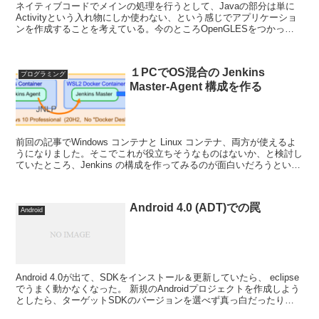
ネイティブコードでメインの処理を行うとして、Javaの部分は単に
Activityという入れ物にしか使わない、という感じでアプリケーショ
ンを作成することを考えている。今のところOpenGLESをつかって
いて、Android特有の問題に悩まされ...
１PCでOS混合の Jenkins
プログラミング
Master-Agent 構成を作る
前回の記事でWindows コンテナと Linux コンテナ、両方が使えるよ
うになりました。そこでこれが役立ちそうなものはないか、と検討し
ていたところ、Jenkins の構成を作ってみるのが面白いだろうという
（自分の中で）結論が出たのでトラ...
Android 4.0 (ADT)での罠
Android
Android 4.0が出て、SDKをインストール＆更新していたら、 eclipse
でうまく動かなくなった。 新規のAndroidプロジェクトを作成しよう
としたら、ターゲットSDKのバージョンを選べず真っ白だったりと
か。 そんな状態だったの...