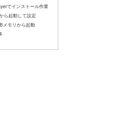
Playerでインストール作業
リから起動して設定
SBメモリから起動
事