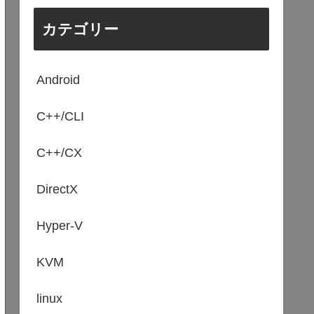
カテゴリー
Android
C++/CLI
C++/CX
DirectX
Hyper-V
KVM
linux