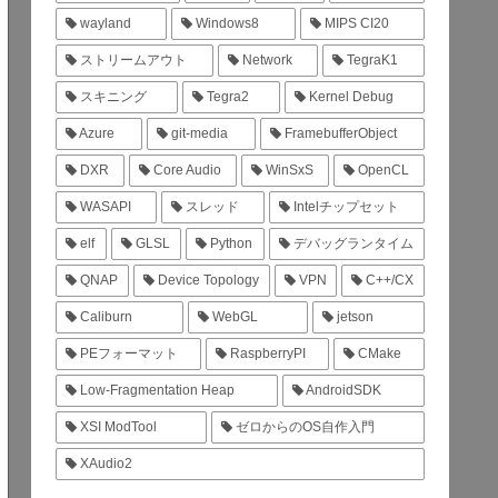
wayland
Windows8
MIPS CI20
ストリームアウト
Network
TegraK1
スキニング
Tegra2
Kernel Debug
Azure
git-media
FramebufferObject
DXR
Core Audio
WinSxS
OpenCL
WASAPI
スレッド
Intelチップセット
elf
GLSL
Python
デバッグランタイム
QNAP
Device Topology
VPN
C++/CX
Caliburn
WebGL
jetson
PEフォーマット
RaspberryPI
CMake
Low-Fragmentation Heap
AndroidSDK
XSI ModTool
ゼロからのOS自作入門
XAudio2