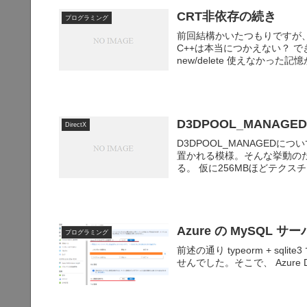
CRT非依存の続き
プログラミング
前回結構かいたつもりですが
C++は本当につかえない？ 
new/delete 使えなかっ
D3DPOOL_MANA
DirectX
D3DPOOL_MANAGED
置かれる模様。そんな挙動の
る。 仮に256MBほどテクス
Azure の MySQL 
プログラミング
前述の通り typeorm + sqli
せんでした。そこで、 Azure D