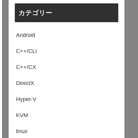
カテゴリー
Android
C++/CLI
C++/CX
DirectX
Hyper-V
KVM
linux