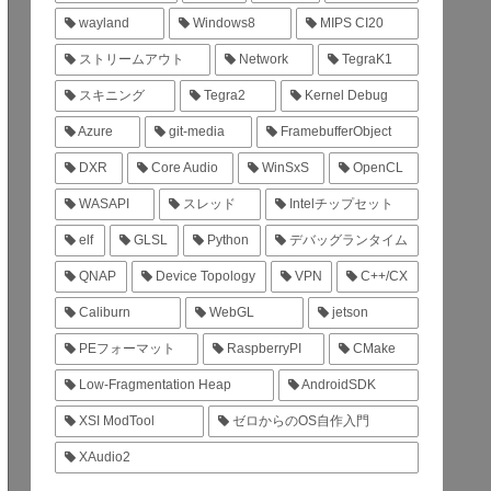
wayland
Windows8
MIPS CI20
ストリームアウト
Network
TegraK1
スキニング
Tegra2
Kernel Debug
Azure
git-media
FramebufferObject
DXR
Core Audio
WinSxS
OpenCL
WASAPI
スレッド
Intelチップセット
elf
GLSL
Python
デバッグランタイム
QNAP
Device Topology
VPN
C++/CX
Caliburn
WebGL
jetson
PEフォーマット
RaspberryPI
CMake
Low-Fragmentation Heap
AndroidSDK
XSI ModTool
ゼロからのOS自作入門
XAudio2