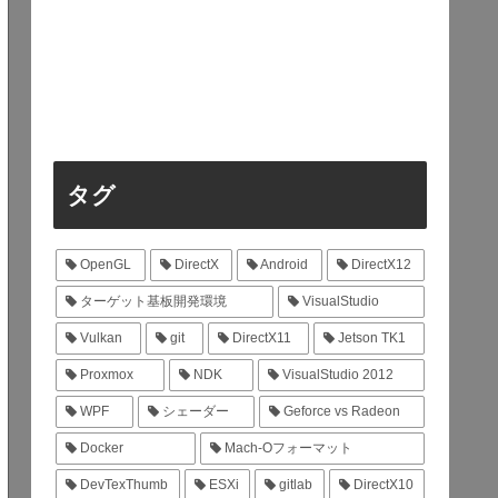
タグ
OpenGL
DirectX
Android
DirectX12
ターゲット基板開発環境
VisualStudio
Vulkan
git
DirectX11
Jetson TK1
Proxmox
NDK
VisualStudio 2012
WPF
シェーダー
Geforce vs Radeon
Docker
Mach-Oフォーマット
DevTexThumb
ESXi
gitlab
DirectX10