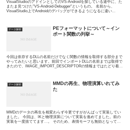
VisualStudioのアドインとしてのVS-Androidを探している途中に、た
またま見つけた"VS-Android-Debugger"というもの。 名前から、
VisualStudio上でAndroidのデバッグができるようになるに違い...
PEフォーマットについて～イン
データ解析
ポート関数の列挙～
今回は依存するDLLの名前だけでなく関数の情報を取得する部分まで
やってみたいと思います。前回でインポートDLLの名前までは取得で
きたので、IMAGE_IMPORT_DESCRIPTORの情報まではたどり着け
た前提で話を進めていきます。 IM...
MMDの再生、物理演算いれてみ
データ解析
た
MMDのデータの再生を相変わらず今更ですががんばって実装してい
ました。 今回は、IKと物理演算について実装を進めてました。前の
実装を一度捨ててます…。 そのため、表情モーフも無効となってし
まっている状態ですが、今回の物は以下の点を盛り込んで...