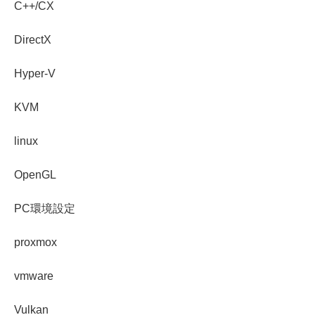
C++/CX
DirectX
Hyper-V
KVM
linux
OpenGL
PC環境設定
proxmox
vmware
Vulkan