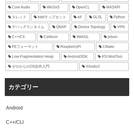
Core Audio
WinSxS
OpenCL
WASAPI
スレッド
Intelチップセット
elf
GLSL
Python
デバッグランタイム
QNAP
Device Topology
VPN
C++/CX
Caliburn
WebGL
jetson
PEフォーマット
RaspberryPI
CMake
Low-Fragmentation Heap
AndroidSDK
XSI ModTool
ゼロからのOS自作入門
XAudio2
カテゴリー
Android
C++/CLI