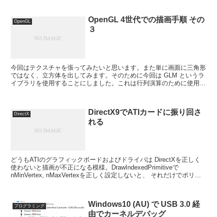
OpenGL 4世代での描画手順 その
OpenGL
３
今回はテクスチャを張ってみたいと思います。また単に画面に三角形
ではなく、立方体を出してみます。そのために今回は GLM というラ
イブラリを使用することにしました。これは行列演算のために使用し
ています。
DirectX9でATIカードに振り回さ
DirectX
れる
どうもATIのグラフィックボードおよびドライバは DirectXを正しく
使わないと描画が不正になる模様。DrawIndexedPrimitiveで
nMinVertex, nMaxVertexを正しく設定しないと、 それだけでポリゴ
ンが壊れて...
Windows10 (AU) で USB 3.0 経
プログラミング
由でカーネルデバッグ