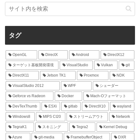
タグ
OpenGL
DirectX
Android
DirectX12
ターゲット基板開発環境
VisualStudio
Vulkan
git
DirectX11
Jetson TK1
Proxmox
NDK
VisualStudio 2012
WPF
シェーダー
Geforce vs Radeon
Docker
Mach-Oフォーマット
DevTexThumb
ESXi
gitlab
DirectX10
wayland
Windows8
MIPS CI20
ストリームアウト
Network
TegraK1
スキニング
Tegra2
Kernel Debug
Azure
git-media
FramebufferObject
DXR