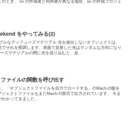
のとき、 so の作成者と利用者が異なる場合、so の作成プロジェ
 Weekend をやってみる(2)
ンプルなディフューズマテリアル 光を放出しないオブジェクトは、
色でそれを変調します。表面で反射した光はランダムな方向になり
ーズマテリアルの間に光を送り込むと、反...
クトファイルの関数を呼び出す
にあった、「オブジェクトファイルを自力でロードする」のMach-O版を
ブジェクトファイルもまたMach-O形式で出力されています。 今ま
わかってきました...