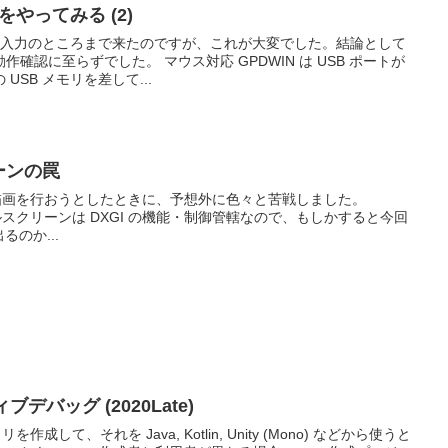
やってみる (2)
スの入力のところまで来たのですが、これが大変でした。結論として
確認に至らずでした。 マウス対応 GPDWIN は USB ポートが
SB メモリを差して...
リーンの罠
リーン描画を行おうとしたときに、予想外に色々と苦戦しました。
、フルスクリーンは DXGI の機能・制御管轄なので、もしかすると今回
出るのか...
ティブデバッグ (2020Late)
ラリを作成して、それを Java, Kotlin, Unity (Mono) などから使うと