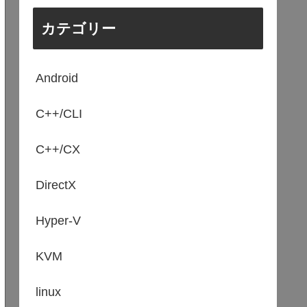
カテゴリー
Android
C++/CLI
C++/CX
DirectX
Hyper-V
KVM
linux