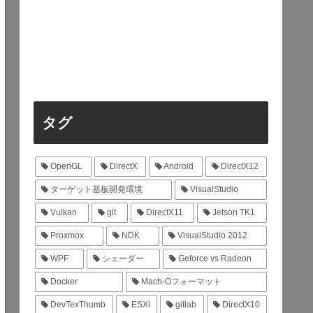
タグ
OpenGL
DirectX
Android
DirectX12
ターゲット基板開発環境
VisualStudio
Vulkan
git
DirectX11
Jetson TK1
Proxmox
NDK
VisualStudio 2012
WPF
シェーダー
Geforce vs Radeon
Docker
Mach-Oフォーマット
DevTexThumb
ESXi
gitlab
DirectX10