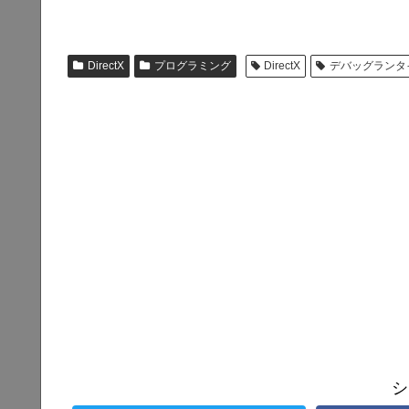
DirectX
プログラミング
DirectX
デバッグランタ
シ