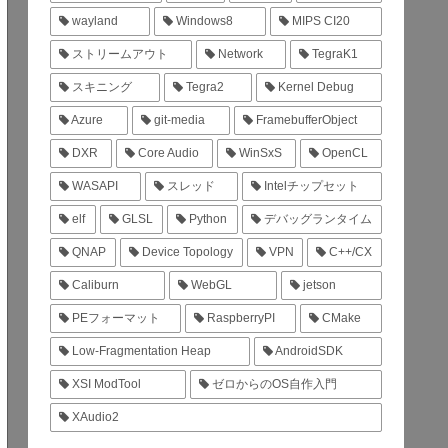
wayland
Windows8
MIPS CI20
ストリームアウト
Network
TegraK1
スキニング
Tegra2
Kernel Debug
Azure
git-media
FramebufferObject
DXR
Core Audio
WinSxS
OpenCL
WASAPI
スレッド
Intelチップセット
elf
GLSL
Python
デバッグランタイム
QNAP
Device Topology
VPN
C++/CX
Caliburn
WebGL
jetson
PEフォーマット
RaspberryPI
CMake
Low-Fragmentation Heap
AndroidSDK
XSI ModTool
ゼロからのOS自作入門
XAudio2