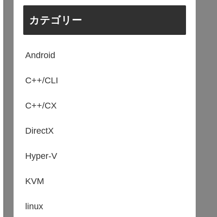
カテゴリー
Android
C++/CLI
C++/CX
DirectX
Hyper-V
KVM
linux