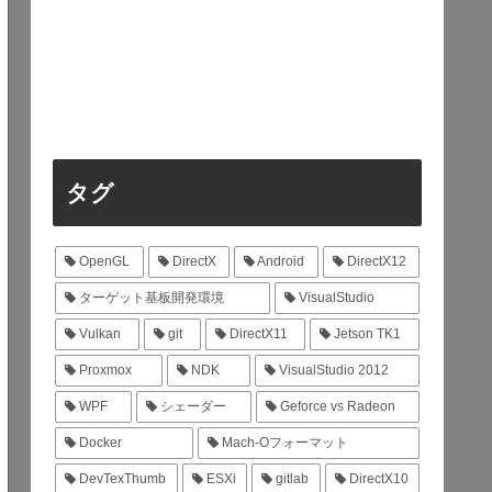
タグ
OpenGL
DirectX
Android
DirectX12
ターゲット基板開発環境
VisualStudio
Vulkan
git
DirectX11
Jetson TK1
Proxmox
NDK
VisualStudio 2012
WPF
シェーダー
Geforce vs Radeon
Docker
Mach-Oフォーマット
DevTexThumb
ESXi
gitlab
DirectX10