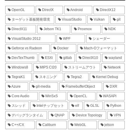
OpenGL
DirectX
Android
DirectX12
ターゲット基板開発環境
VisualStudio
Vulkan
git
DirectX11
Jetson TK1
Proxmox
NDK
VisualStudio 2012
WPF
シェーダー
Geforce vs Radeon
Docker
Mach-Oフォーマット
DevTexThumb
ESXi
gitlab
DirectX10
wayland
Windows8
MIPS CI20
ストリームアウト
Network
TegraK1
スキニング
Tegra2
Kernel Debug
Azure
git-media
FramebufferObject
DXR
Core Audio
WinSxS
OpenCL
WASAPI
スレッド
Intelチップセット
elf
GLSL
Python
デバッグランタイム
QNAP
Device Topology
VPN
C++/CX
Caliburn
WebGL
jetson