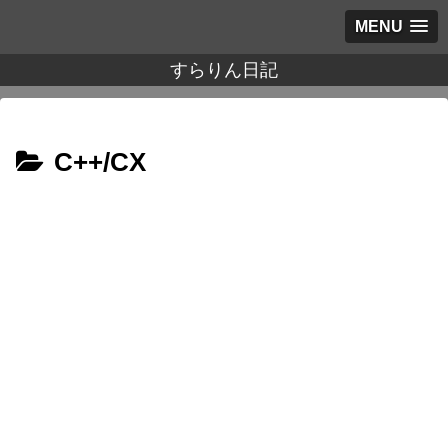
MENU
すらりん日記
C++/CX