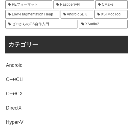
PEフォーマット
RaspberryPI
CMake
Low-Fragmentation Heap
AndroidSDK
XSI ModTool
ゼロからのOS自作入門
XAudio2
カテゴリー
Android
C++/CLI
C++/CX
DirectX
Hyper-V