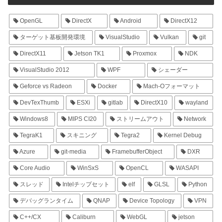
OpenGL
DirectX
Android
DirectX12
ターゲット基板開発環境
VisualStudio
Vulkan
git
DirectX11
Jetson TK1
Proxmox
NDK
VisualStudio 2012
WPF
シェーダー
Geforce vs Radeon
Docker
Mach-Oフォーマット
DevTexThumb
ESXi
gitlab
DirectX10
wayland
Windows8
MIPS CI20
ストリームアウト
Network
TegraK1
スキニング
Tegra2
Kernel Debug
Azure
git-media
FramebufferObject
DXR
Core Audio
WinSxS
OpenCL
WASAPI
スレッド
Intelチップセット
elf
GLSL
Python
デバッグランタイム
QNAP
Device Topology
VPN
C++/CX
Caliburn
WebGL
jetson