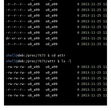
-r--r--r-- u0_a99   u0_a99          
0
2013
-11
-25
11
:
1
-r--r--r-- u0_a99   u0_a99          
0
2013
-11
-25
11
:
1
-r--r--r-- u0_a99   u0_a99          
0
2013
-11
-25
11
:
1
-r--r--r-- u0_a99   u0_a99          
0
2013
-11
-25
11
:
1
-r--r--r-- u0_a99   u0_a99          
0
2013
-11
-25
11
:
1
-r--r--r-- u0_a99   u0_a99          
0
2013
-11
-25
11
:
1
dr-xr-xr-x u0_a99   u0_a99            
2013
-11
-25
11
:
1
-r--r--r-- u0_a99   u0_a99          
0
2013
-11
-25
11
:
1
shell@
deb:/proc/
7675
shell@
deb:/proc/
7675
/attr $ ls -l

-rw-rw-rw- u0_a99   u0_a99          
0
2013
-11
-25
11
:
1
-rw-rw-rw- u0_a99   u0_a99          
0
2013
-11
-25
11
:
1
-rw-rw-rw- u0_a99   u0_a99          
0
2013
-11
-25
11
:
1
-rw-rw-rw- u0_a99   u0_a99          
0
2013
-11
-25
11
:
1
-r--r--r-- u0_a99   u0_a99          
0
2013
-11
-25
11
:
1
-rw-rw-rw- u0_a99   u0_a99          
0
2013
-11
-25
11
:
1