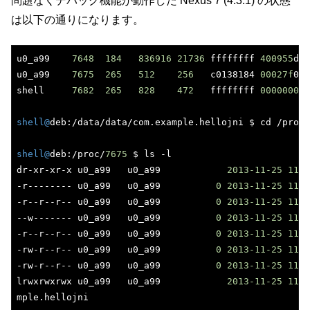
問題なくデバッグ機能が動作した Nexus 7 (4.3.1) の状態
は以下の通りになります。
u0_a99    
7648
184
836916
21736
 ffffffff 
400955
d4 
u0_a99    
7675
265
512
256
   c0138184 
00027f
04 
shell     
7682
265
828
472
   ffffffff 
00000000
 
shell@
deb:/data/data/com.example.hellojni $ cd /proc/
shell@
deb:/proc/
7675
 $ ls -l 

dr-xr-xr-x u0_a99   u0_a99            
2013
-11
-25
11
:
1
-r-------- u0_a99   u0_a99          
0
2013
-11
-25
11
:
1
-r--r--r-- u0_a99   u0_a99          
0
2013
-11
-25
11
:
1
--w------- u0_a99   u0_a99          
0
2013
-11
-25
11
:
1
-r--r--r-- u0_a99   u0_a99          
0
2013
-11
-25
11
:
1
-rw-r--r-- u0_a99   u0_a99          
0
2013
-11
-25
11
:
1
-rw-r--r-- u0_a99   u0_a99          
0
2013
-11
-25
11
:
1
lrwxrwxrwx u0_a99   u0_a99            
2013
-11
-25
11
:
1
mple.hellojni 
