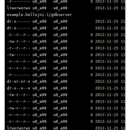
-r-------- u0_a99   u0_a99          
0
2013
-11
-25
11
:
1
lrwxrwxrwx u0_a99   u0_a99            
2013
-11
-25
11
:
1
example.hellojni
-1
/gdbserver 

dr-x------ u0_a99   u0_a99            
2013
-11
-25
11
:
1
dr-x------ u0_a99   u0_a99            
2013
-11
-25
11
:
1
-r--r--r-- u0_a99   u0_a99          
0
2013
-11
-25
11
:
1
-rw-r--r-- u0_a99   u0_a99          
0
2013
-11
-25
11
:
1
-r--r--r-- u0_a99   u0_a99          
0
2013
-11
-25
11
:
1
-rw------- u0_a99   u0_a99          
0
2013
-11
-25
11
:
1
-r--r--r-- u0_a99   u0_a99          
0
2013
-11
-25
11
:
1
-r--r--r-- u0_a99   u0_a99          
0
2013
-11
-25
11
:
1
-r-------- u0_a99   u0_a99          
0
2013
-11
-25
11
:
1
dr-xr-xr-x u0_a99   u0_a99            
2013
-11
-25
11
:
1
dr-x--x--x u0_a99   u0_a99            
2013
-11
-25
11
:
1
-rw-r--r-- u0_a99   u0_a99          
0
2013
-11
-25
11
:
1
-r--r--r-- u0_a99   u0_a99          
0
2013
-11
-25
11
:
1
-rw-r--r-- u0_a99   u0_a99          
0
2013
-11
-25
11
:
1
-r--r--r-- u0_a99   u0_a99          
0
2013
-11
-25
11
:
1
-r--r--r-- u0_a99   u0_a99          
0
2013
-11
-25
11
:
1
lrwxrwxrwx u0_a99   u0_a99            
2013
-11
-25
11
:
1