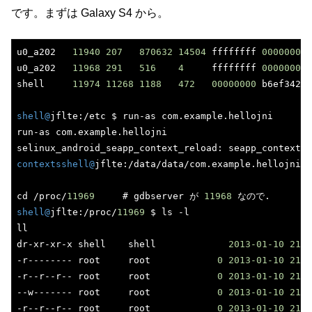
です。まずは Galaxy S4 から。
u0_a202   
11940
207
870632
14504
 ffffffff 
00000000
 
u0_a202   
11968
291
516
4
     ffffffff 
00000000
 
shell     
11974
11268
1188
472
00000000
 b6ef3424 
shell@
jflte:/etc $ run-as com.example.hellojni 

run-as com.example.hellojni 

selinux_android_seapp_context_reload: seapp_contexts 
contextsshell@
jflte:/data/data/com.example.hellojni $
cd /proc/
11969
     # gdbserver が 
11968
shell@
jflte:/proc/
11969
 $ ls -l

ll 

dr-xr-xr-x shell    shell             
2013
-01
-10
21
:
3
-r-------- root     root            
0
2013
-01
-10
21
:
3
-r--r--r-- root     root            
0
2013
-01
-10
21
:
3
--w------- root     root            
0
2013
-01
-10
21
:
3
-r--r--r-- root     root            
0
2013
-01
-10
21
:
3