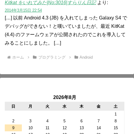
Kitkat をいれてみた|No:3016|すらりん日記
より:
2014年3月15日 22:54
[…] 以前 Android 4.3 (JB) を入れてしまった Galaxy S4 で
デバッグができない！と嘆いていましたが、最近 KitKat
(4.4) のファームウェアが公開されたのでこれを導入して
みることにしました。 […]
ホーム
プログラミング
Android
2026年8月
日
月
火
水
木
金
土
1
2
3
4
5
6
7
8
9
10
11
12
13
14
15