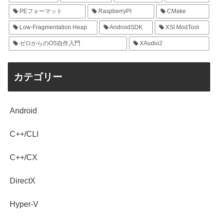
PEフォーマット
RaspberryPI
CMake
Low-Fragmentation Heap
AndroidSDK
XSI ModTool
ゼロからのOS自作入門
XAudio2
カテゴリー
Android
C++/CLI
C++/CX
DirectX
Hyper-V