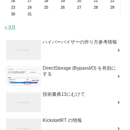
16
17
18
19
20
21
22
23
24
25
26
27
28
29
30
31
« 9月
ハイパーバイザーの作り方参考情報
DirectStorage (BypassI/O) を有効に
する
技術書典13にむけて
KickstartRT の情報