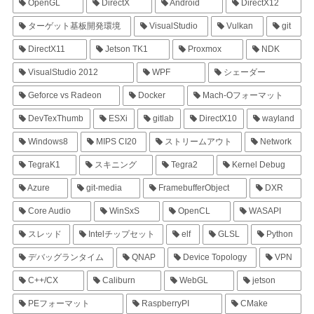
OpenGL
DirectX
Android
DirectX12
ターゲット基板開発環境
VisualStudio
Vulkan
git
DirectX11
Jetson TK1
Proxmox
NDK
VisualStudio 2012
WPF
シェーダー
Geforce vs Radeon
Docker
Mach-Oフォーマット
DevTexThumb
ESXi
gitlab
DirectX10
wayland
Windows8
MIPS CI20
ストリームアウト
Network
TegraK1
スキニング
Tegra2
Kernel Debug
Azure
git-media
FramebufferObject
DXR
Core Audio
WinSxS
OpenCL
WASAPI
スレッド
Intelチップセット
elf
GLSL
Python
デバッグランタイム
QNAP
Device Topology
VPN
C++/CX
Caliburn
WebGL
jetson
PEフォーマット
RaspberryPI
CMake