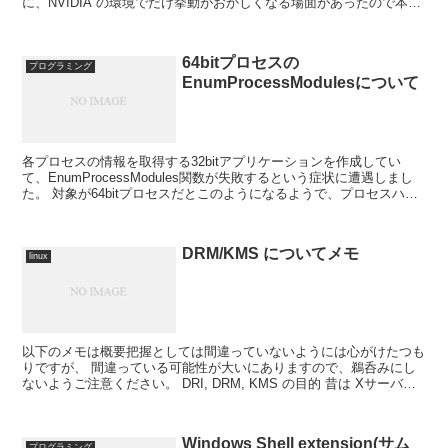
に、NVIDIA の環境でだけ挙動がおかしくなる場面があったので本記
事を作成しました。本使い方による性能の善し...
64bitプロセスの
プログラミング
EnumProcessModulesについて
各プロセスの情報を取得する32bitアプリケーションを作成してい
て、EnumProcessModules関数が失敗するという症状に遭遇しまし
た。 対象が64bitプロセスだとこのようになるようで、プロセスハン
ドルの取得には成功するものの、と...
DRM/KMS についてメモ
linux
以下のメモは概要把握としては間違っていないようには心がけたつも
りですが、 間違っている可能性が大いにありますので、鵜呑みにし
ないようご注意ください。 DRI, DRM, KMS の目的 昔は Xサーバー
が描画を一手に引き受けていたため、描画...
Windows Shell extension(サム
プログラミング