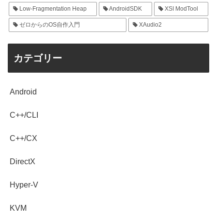
Low-Fragmentation Heap
AndroidSDK
XSI ModTool
ゼロからのOS自作入門
XAudio2
カテゴリー
Android
C++/CLI
C++/CX
DirectX
Hyper-V
KVM